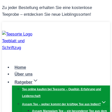
Zum
Zu jeder Bestellung erhalten Sie eine kostenlose
Inhalt
Teeprobe – entdecken Sie neue Lieblingssorten!
springen
Home
Über uns
Ratgeber
Tee online kaufen bei Teesorte – Qualität, Erfahrung und
Leidenschaft
Assam Tee – woher kommt der kräftige Tee aus Indien?
Assam Mangalam Tee – ein besonderer Tee aus dem