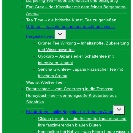
Darjeeling Tee – edel, aromatisch und einzigartig
Earl Grey – der Klassiker mit dem feinen Bergamotte-
Aroma
Tea Time – die britische Kunst, Tee zu genießen
Grüntee – was ihn besonders macht und wie er
Untermenü
hergestellt wird
umschalten
Grüner Tee Wirkung – Inhaltsstoffe, Zubereitung
und Wissenswertes
Gyokuro – Japans edler Schattentee mit
intensivem Umami
Sencha Grüntee– Japans klassischer Tee mit
frischem Aroma
Was ist Weißer Tee
Rotbuschtee – vom Cederberg in die Teetasse
Honeybush Tee – der honigsüße Kräutertee aus
Südafrika
Unterme
Kräutertees – stille Begleiter für Ruhe im Alltag
umschalt
Clitoria ternatea – die Schmetterlingserbse und
ihre faszinierenden blauen Blüten
Fencheltee bei Babys – was Eltern heute wissen