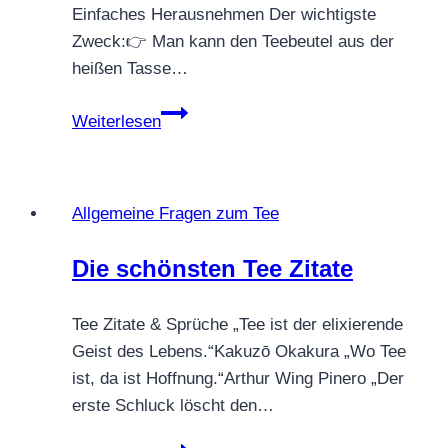
Einfaches Herausnehmen Der wichtigste
Zweck:👉 Man kann den Teebeutel aus der
heißen Tasse…
Warum
Weiterlesen
haben
Teebeutel
einen
Allgemeine Fragen zum Tee
Faden?
Die schönsten Tee Zitate
Tee Zitate & Sprüche „Tee ist der elixierende
Geist des Lebens.“Kakuzō Okakura „Wo Tee
ist, da ist Hoffnung.“Arthur Wing Pinero „Der
erste Schluck löscht den…