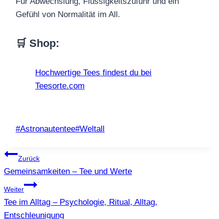
Für Abwechslung, Flüssigkeitszufuhr und ein
Gefühl von Normalität im All.
🛒 Shop:
Hochwertige Tees findest du bei
Teesorte.com
Schlagworte:
#
Astronautentee
#
Weltall
Beitragsnavigation
Zurück
Gemeinsamkeiten – Tee und Werte
Weiter
Tee im Alltag – Psychologie, Ritual, Alltag,
Entschleunigung