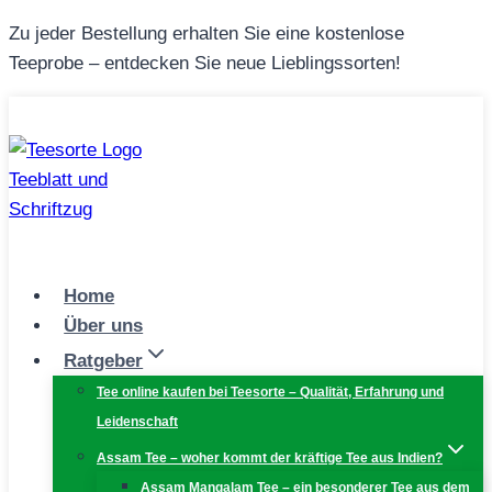
Zum
Zu jeder Bestellung erhalten Sie eine kostenlose
Inhalt
Teeprobe – entdecken Sie neue Lieblingssorten!
springen
Home
Über uns
Ratgeber
Tee online kaufen bei Teesorte – Qualität, Erfahrung und
Leidenschaft
Assam Tee – woher kommt der kräftige Tee aus Indien?
Assam Mangalam Tee – ein besonderer Tee aus dem