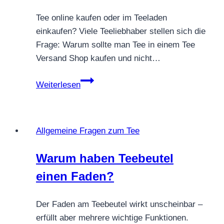
Tee online kaufen oder im Teeladen
einkaufen? Viele Teeliebhaber stellen sich die
Frage: Warum sollte man Tee in einem Tee
Versand Shop kaufen und nicht…
Warum
Weiterlesen
ein
Tee
Versand
Allgemeine Fragen zum Tee
Shop
und
Warum haben Teebeutel
nicht
einen Faden?
nur
Teeladen?
Der Faden am Teebeutel wirkt unscheinbar –
erfüllt aber mehrere wichtige Funktionen.