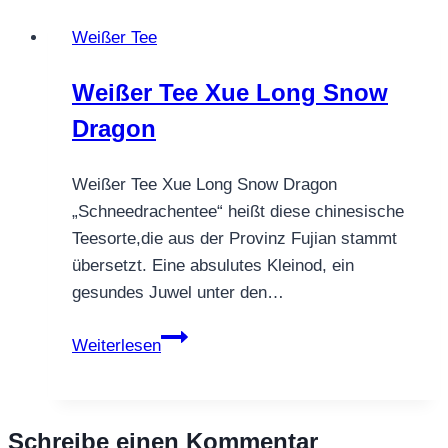
Paradies
Weißer Tee
Weißer Tee Xue Long Snow
Dragon
Weißer Tee Xue Long Snow Dragon
„Schneedrachentee“ heißt diese chinesische
Teesorte,die aus der Provinz Fujian stammt
übersetzt. Eine absulutes Kleinod, ein
gesundes Juwel unter den…
Weißer
Weiterlesen
Tee
Xue
Long
Schreibe einen Kommentar
Snow