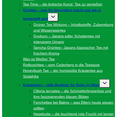
Tea Time – die britische Kunst, Tee zu genießen
Grüntee – was ihn besonders macht und wie er
Untermenü
hergestellt wird
umschalten
Grüner Tee Wirkung – Inhaltsstoffe, Zubereitung
und Wissenswertes
Gyokuro – Japans edler Schattentee mit
intensivem Umami
Sencha Grüntee– Japans klassischer Tee mit
frischem Aroma
Was ist Weißer Tee
Rotbuschtee – vom Cederberg in die Teetasse
Honeybush Tee – der honigsüße Kräutertee aus
Südafrika
Unterme
Kräutertees – stille Begleiter für Ruhe im Alltag
umschalt
Clitoria ternatea – die Schmetterlingserbse und
ihre faszinierenden blauen Blüten
Fencheltee bei Babys – was Eltern heute wissen
sollten
Hagebutte – die leuchtend rote Frucht mit langer