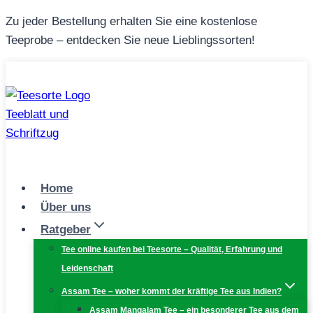
Zum
Zu jeder Bestellung erhalten Sie eine kostenlose
Inhalt
Teeprobe – entdecken Sie neue Lieblingssorten!
springen
Home
Über uns
Ratgeber
Tee online kaufen bei Teesorte – Qualität, Erfahrung und
Leidenschaft
Assam Tee – woher kommt der kräftige Tee aus Indien?
Assam Mangalam Tee – ein besonderer Tee aus dem