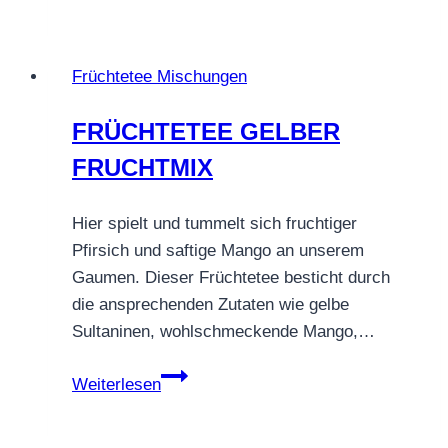
Mango
Joghurt
–
Früchtetee Mischungen
cremig-
fruchtig
FRÜCHTETEE GELBER
&
FRUCHTMIX
exotisch
Hier spielt und tummelt sich fruchtiger
Pfirsich und saftige Mango an unserem
Gaumen. Dieser Früchtetee besticht durch
die ansprechenden Zutaten wie gelbe
Sultaninen, wohlschmeckende Mango,…
FRÜCHTETEE
Weiterlesen
GELBER
FRUCHTMIX