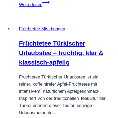
Früchtetee
Weiterlesen
Happy
Mango
–
Früchtetee Mischungen
Südseemoment
in
Früchtetee Türkischer
der
Urlaubstee – fruchtig, klar &
Tasse
klassisch-apfelig
Früchtetee Türkischer Urlaubstee ist ein
reiner, koffeinfreier Apfel-Früchtetee mit
intensivem, natürlichem Apfelgeschmack.
Inspiriert von der traditionellen Teekultur der
Türkei erinnert dieser Tee an sonnige
Urlaubsmomente…