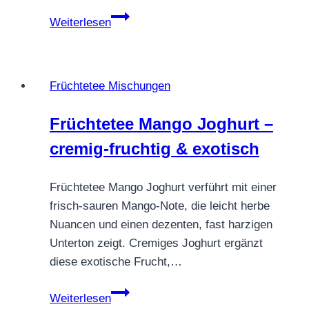
Früchtetee
Weiterlesen
Türkischer
Urlaubstee
–
Früchtetee Mischungen
fruchtig,
klar
Früchtetee Mango Joghurt –
&
cremig-fruchtig & exotisch
klassisch-
apfelig
Früchtetee Mango Joghurt verführt mit einer
frisch-sauren Mango-Note, die leicht herbe
Nuancen und einen dezenten, fast harzigen
Unterton zeigt. Cremiges Joghurt ergänzt
diese exotische Frucht,…
Früchtetee
Weiterlesen