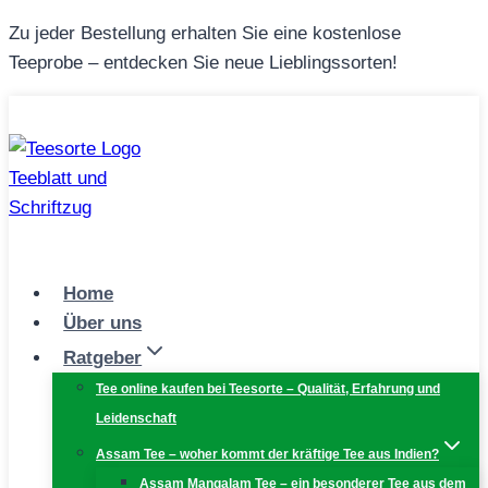
Zum
Zu jeder Bestellung erhalten Sie eine kostenlose
Inhalt
Teeprobe – entdecken Sie neue Lieblingssorten!
springen
Home
Über uns
Ratgeber
Tee online kaufen bei Teesorte – Qualität, Erfahrung und
Leidenschaft
Assam Tee – woher kommt der kräftige Tee aus Indien?
Assam Mangalam Tee – ein besonderer Tee aus dem