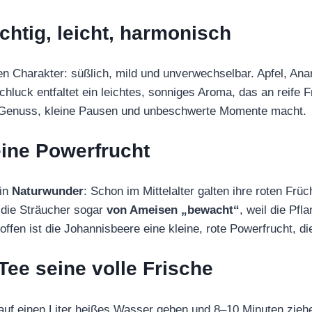
chtig, leicht, harmonisch
en Charakter: süßlich, mild und unverwechselbar. Apfel, An
chluck entfaltet ein leichtes, sonniges Aroma, das an reife
 auf Genuss, kleine Pausen und unbeschwerte Momente macht.
eine Powerfrucht
ein
Naturwunder
: Schon im Mittelalter galten ihre roten Früc
 die Sträucher sogar
von Ameisen „bewacht“
, weil die Pfl
offen ist die Johannisbeere eine kleine, rote Powerfrucht, 
 Tee seine volle Frische
auf einen Liter heißes Wasser geben und 8–10 Minuten ziehe