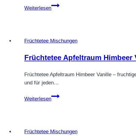
FRÜCHTETEE
Weiterlesen
KIBA
FLIP®
Früchtetee Mischungen
Früchtetee Apfeltraum Himbeer V
Früchtetee Apfeltraum Himbeer Vanille – fruchtig
und für jeden…
Früchtetee
Weiterlesen
Apfeltraum
Himbeer
Vanille
–
Früchtetee Mischungen