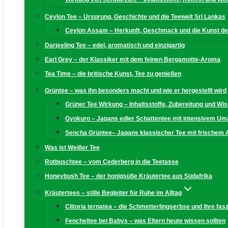
Ceylon Tee – Ursprung, Geschichte und die Teewelt Sri Lankas
Ceylon Assam – Herkunft, Geschmack und die Kunst der
Darjeeling Tee – edel, aromatisch und einzigartig
Earl Grey – der Klassiker mit dem feinen Bergamotte-Aroma
Tea Time – die britische Kunst, Tee zu genießen
Grüntee – was ihn besonders macht und wie er hergestellt wird
Grüner Tee Wirkung – Inhaltsstoffe, Zubereitung und W
Gyokuro – Japans edler Schattentee mit intensivem U
Sencha Grüntee– Japans klassischer Tee mit frischem
Was ist Weißer Tee
Rotbuschtee – vom Cederberg in die Teetasse
Honeybush Tee – der honigsüße Kräutertee aus Südafrika
Kräutertees – stille Begleiter für Ruhe im Alltag
Clitoria ternatea – die Schmetterlingserbse und ihre fas
Fencheltee bei Babys – was Eltern heute wissen sollten