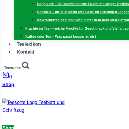
Hagebutte – die leuchtend rote Frucht mit langer Traditi
Hibiskus – die leuchtend rote Blüte für fruchtigen Teeg
Ist Kräutertee gesund? Was hinter dem beliebten Geträn
Früchte im Tee – welche Früchte für Geschmack und Vielfalt s
Kaffee oder Tee – Was passt besser zu dir?
Teelexikon
Kontakt
Teesuche
0
Shop
Shop