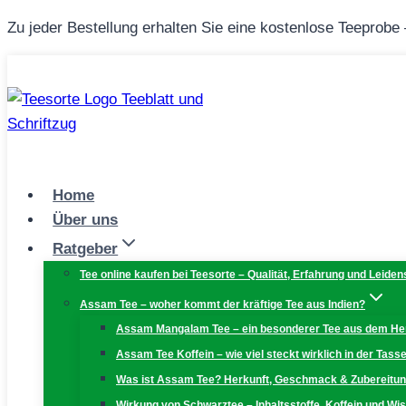
Zum
Zu jeder Bestellung erhalten Sie eine kostenlose Teeprobe
Inhalt
springen
Home
Über uns
Ratgeber
Tee online kaufen bei Teesorte – Qualität, Erfahrung und Leiden
Assam Tee – woher kommt der kräftige Tee aus Indien?
Assam Mangalam Tee – ein besonderer Tee aus dem H
Assam Tee Koffein – wie viel steckt wirklich in der Tass
Was ist Assam Tee? Herkunft, Geschmack & Zubereitu
Wirkung von Schwarztee – Inhaltsstoffe, Koffein und W