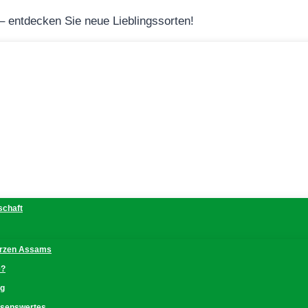
 – entdecken Sie neue Lieblingssorten!
schaft
erzen Assams
e?
ng
issenswertes