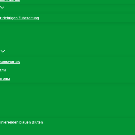
 richtigen Zubereitung
issenswertes
mami
 Aroma
zinierenden blauen Blüten