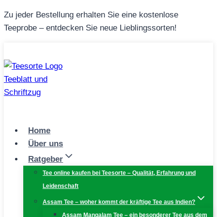
Zum
Zu jeder Bestellung erhalten Sie eine kostenlose
Inhalt
Teeprobe – entdecken Sie neue Lieblingssorten!
springen
Home
Über uns
Ratgeber
Tee online kaufen bei Teesorte – Qualität, Erfahrung und
Leidenschaft
Assam Tee – woher kommt der kräftige Tee aus Indien?
Assam Mangalam Tee – ein besonderer Tee aus dem