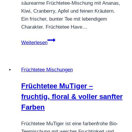
säurearme Früchtetee-Mischung mit Ananas,
Kiwi, Cranberry, Apfel und feinen Kräutern.
Ein frischer, bunter Tee mit lebendigem
Charakter. Früchtetee Have…
Früchtetee
Weiterlesen
Have
Fun
–
Früchtetee Mischungen
fruchtig,
exotisch
Früchtetee MuTiger –
&
fruchtig, floral & voller sanfter
lebendig
Farben
Früchtetee MuTiger ist eine farbenfrohe Bio-
Teemischung mit weicher Fruchtigkeit und