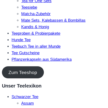
Tea for One Sets
Teesiebe
Matcha-Zubehör
Mate Sets, Kalebassen & Bombillas
Kandis & Honig
Teeproben & Probierpakete
Hunde Tee
Teebuch Tee in aller Munde
Tee Gutscheine
Pflanzenkapseln aus Südamerika
Zum Teeshop
Unser Teelexikon
Schwarzer Tee
Assam