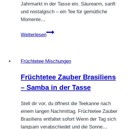
Jahrmarkt in der Tasse ein. Säurearm, sanft
und nostalgisch – ein Tee für gemütliche
Momente…
Früchtetee
Weiterlesen
Mandolina
–
der
Früchtetee Mischungen
Duft
gebrannter
Früchtetee Zauber Brasiliens
Mandeln
– Samba in der Tasse
in
einer
Tasse
Stell dir vor, du öffnest die Teekanne nach
einem langen Nachmittag. Früchtetee Zauber
Brasiliens entfaltet sofort Wenn der Tag sich
langsam verabschiedet und die Sonne…