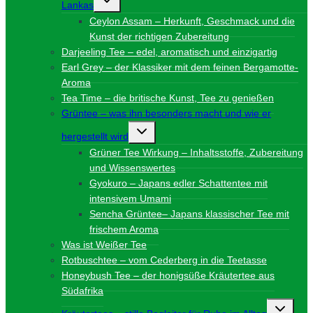
Lankas
umschalten
Ceylon Assam – Herkunft, Geschmack und die
Kunst der richtigen Zubereitung
Darjeeling Tee – edel, aromatisch und einzigartig
Earl Grey – der Klassiker mit dem feinen Bergamotte-
Aroma
Tea Time – die britische Kunst, Tee zu genießen
Grüntee – was ihn besonders macht und wie er
Untermenü
hergestellt wird
umschalten
Grüner Tee Wirkung – Inhaltsstoffe, Zubereitung
und Wissenswertes
Gyokuro – Japans edler Schattentee mit
intensivem Umami
Sencha Grüntee– Japans klassischer Tee mit
frischem Aroma
Was ist Weißer Tee
Rotbuschtee – vom Cederberg in die Teetasse
Honeybush Tee – der honigsüße Kräutertee aus
Südafrika
Unterme