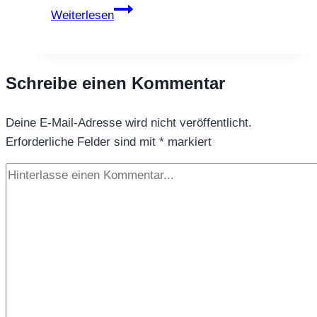
Früchtetee
Weiterlesen
Türkischer
Obstgarten
–
Schreibe einen Kommentar
Apfel
trifft
Deine E-Mail-Adresse wird nicht veröffentlicht.
exotische
Erforderliche Felder sind mit
Süße
*
markiert