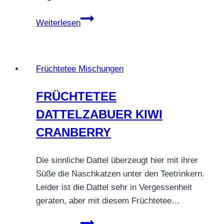
Früchtetee
Weiterlesen
Zauber
Brasiliens
–
Früchtetee Mischungen
Samba
in
FRÜCHTETEE
der
DATTELZABUER KIWI
Tasse
CRANBERRY
Die sinnliche Dattel überzeugt hier mit ihrer
Süße die Naschkatzen unter den Teetrinkern.
Leider ist die Dattel sehr in Vergessenheit
geraten, aber mit diesem Früchtetee…
FRÜCHTETEE