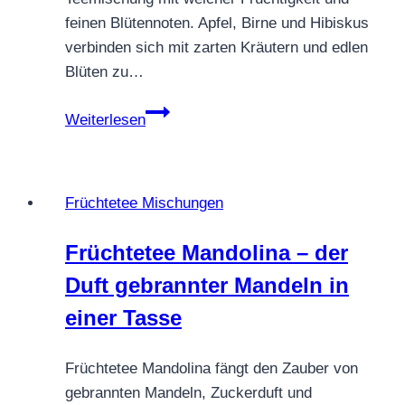
feinen Blütennoten. Apfel, Birne und Hibiskus
verbinden sich mit zarten Kräutern und edlen
Blüten zu…
Früchtetee
Weiterlesen
MuTiger
–
fruchtig,
Früchtetee Mischungen
floral
&
Früchtetee Mandolina – der
voller
Duft gebrannter Mandeln in
sanfter
Farben
einer Tasse
Früchtetee Mandolina fängt den Zauber von
gebrannten Mandeln, Zuckerduft und