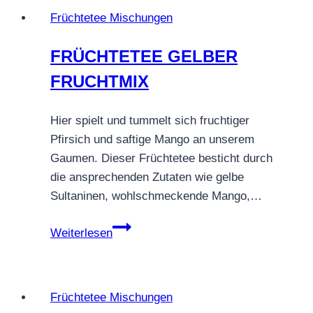
Saba
Früchtetee Mischungen
–
edel,
FRÜCHTETEE GELBER
fruchtig
FRUCHTMIX
&
tief
aromatisch
Hier spielt und tummelt sich fruchtiger
Pfirsich und saftige Mango an unserem
Gaumen. Dieser Früchtetee besticht durch
die ansprechenden Zutaten wie gelbe
Sultaninen, wohlschmeckende Mango,…
FRÜCHTETEE
Weiterlesen
GELBER
FRUCHTMIX
Früchtetee Mischungen