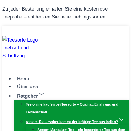
Zum
Zu jeder Bestellung erhalten Sie eine kostenlose
Inhalt
Teeprobe – entdecken Sie neue Lieblingssorten!
springen
Home
Über uns
Ratgeber
Tee online kaufen bei Teesorte – Qualität, Erfahrung und
Leidenschaft
Assam Tee – woher kommt der kräftige Tee aus Indien?
Assam Mangalam Tee – ein besonderer Tee aus dem