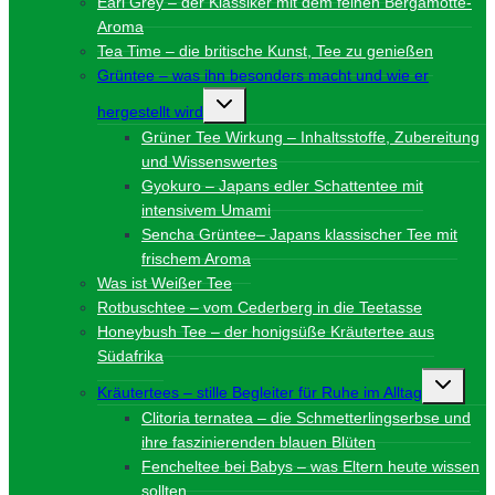
Earl Grey – der Klassiker mit dem feinen Bergamotte-
Aroma
Tea Time – die britische Kunst, Tee zu genießen
Grüntee – was ihn besonders macht und wie er
Untermenü
hergestellt wird
umschalten
Grüner Tee Wirkung – Inhaltsstoffe, Zubereitung
und Wissenswertes
Gyokuro – Japans edler Schattentee mit
intensivem Umami
Sencha Grüntee– Japans klassischer Tee mit
frischem Aroma
Was ist Weißer Tee
Rotbuschtee – vom Cederberg in die Teetasse
Honeybush Tee – der honigsüße Kräutertee aus
Südafrika
Unterme
Kräutertees – stille Begleiter für Ruhe im Alltag
umschalt
Clitoria ternatea – die Schmetterlingserbse und
ihre faszinierenden blauen Blüten
Fencheltee bei Babys – was Eltern heute wissen
sollten