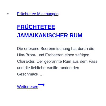
Eisfix
–
Früchtetee Mischungen
Sommerfrische
aus
FRÜCHTETEE
Hibiskus
JAMAIKANISCHER RUM
&
Mango
Die erlesene Beerenmischung hat durch die
Him-Brom- und Erdbeeren einen saftigen
Charakter. Der gebrannte Rum aus dem Fass
und die liebliche Vanille runden den
Geschmack…
FRÜCHTETEE
Weiterlesen
JAMAIKANISCHER
RUM