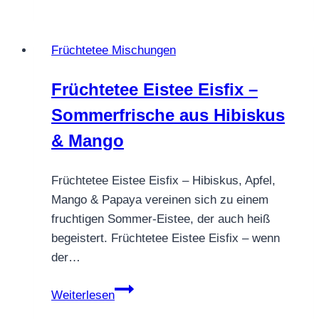
Waldbeere
Cranberry
Früchtetee Mischungen
–
ein
Früchtetee Eistee Eisfix –
Ausflug
Sommerfrische aus Hibiskus
in
den
& Mango
Beerengarten
Früchtetee Eistee Eisfix – Hibiskus, Apfel,
Mango & Papaya vereinen sich zu einem
fruchtigen Sommer-Eistee, der auch heiß
begeistert. Früchtetee Eistee Eisfix – wenn
der…
Früchtetee
Weiterlesen
Eistee