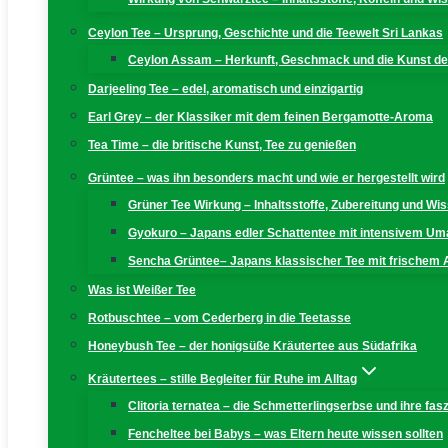
Ceylon Tee – Ursprung, Geschichte und die Teewelt Sri Lankas
Ceylon Assam – Herkunft, Geschmack und die Kunst der
Darjeeling Tee – edel, aromatisch und einzigartig
Earl Grey – der Klassiker mit dem feinen Bergamotte-Aroma
Tea Time – die britische Kunst, Tee zu genießen
Grüntee – was ihn besonders macht und wie er hergestellt wird
Grüner Tee Wirkung – Inhaltsstoffe, Zubereitung und W
Gyokuro – Japans edler Schattentee mit intensivem U
Sencha Grüntee– Japans klassischer Tee mit frischem
Was ist Weißer Tee
Rotbuschtee – vom Cederberg in die Teetasse
Honeybush Tee – der honigsüße Kräutertee aus Südafrika
Kräutertees – stille Begleiter für Ruhe im Alltag
Clitoria ternatea – die Schmetterlingserbse und ihre fas
Fencheltee bei Babys – was Eltern heute wissen sollten