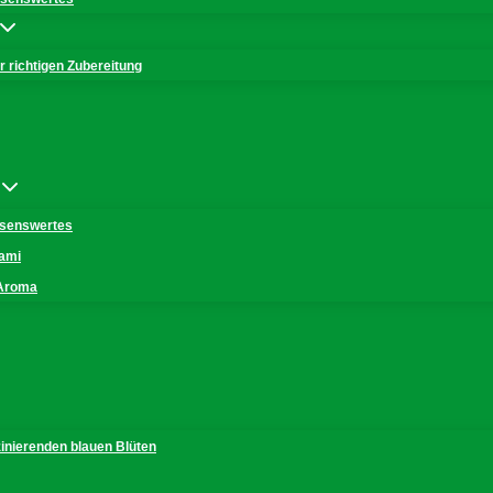
 richtigen Zubereitung
issenswertes
mami
 Aroma
zinierenden blauen Blüten