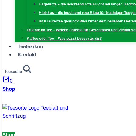
Hagebutte – die leuchtend rote Frucht mit langer Traditi
Hibiskus – die leuchtend rote Blüte für fruchtigen Teeg
Ist Kräutertee gesund? Was hinter dem beliebten Geträn
Früchte im Tee – welche Früchte für Geschmack und Vielfalt s
Kaffee oder Tee – Was passt besser zu dir?
Teelexikon
Kontakt
Teesuche
0
Shop
Shop