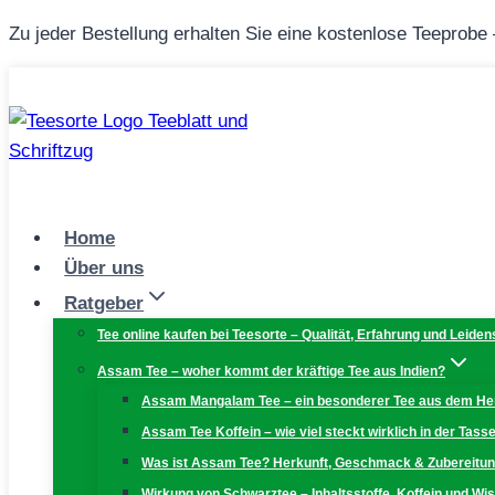
Zum
Zu jeder Bestellung erhalten Sie eine kostenlose Teeprobe
Inhalt
springen
Home
Über uns
Ratgeber
Tee online kaufen bei Teesorte – Qualität, Erfahrung und Leiden
Assam Tee – woher kommt der kräftige Tee aus Indien?
Assam Mangalam Tee – ein besonderer Tee aus dem H
Assam Tee Koffein – wie viel steckt wirklich in der Tass
Was ist Assam Tee? Herkunft, Geschmack & Zubereitu
Wirkung von Schwarztee – Inhaltsstoffe, Koffein und W