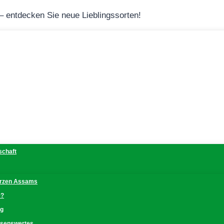
 – entdecken Sie neue Lieblingssorten!
schaft
erzen Assams
e?
ng
issenswertes