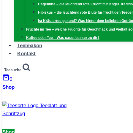
Hagebutte – die leuchtend rote Frucht mit langer Traditi
Hibiskus – die leuchtend rote Blüte für fruchtigen Teeg
Ist Kräutertee gesund? Was hinter dem beliebten Geträn
Früchte im Tee – welche Früchte für Geschmack und Vielfalt s
Kaffee oder Tee – Was passt besser zu dir?
Teelexikon
Kontakt
Teesuche
0
Shop
Shop