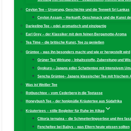
Ceylon Tee – Ursprung, Geschichte und die Teewelt Sri Lankas
Ceylon Assam – Herkunft, Geschmack und die Kunst der
Darjeeling Tee – edel, aromatisch und einzigartig
Earl Grey – der Klassiker mit dem feinen Bergamotte-Aroma
Tea Time – die britische Kunst, Tee zu genießen
Grüntee – was ihn besonders macht und wie er hergestellt wird
Grüner Tee Wirkung – Inhaltsstoffe, Zubereitung und W
Gyokuro – Japans edler Schattentee mit intensivem U
Sencha Grüntee– Japans klassischer Tee mit frischem
Was ist Weißer Tee
Rotbuschtee – vom Cederberg in die Teetasse
Honeybush Tee – der honigsüße Kräutertee aus Südafrika
Kräutertees – stille Begleiter für Ruhe im Alltag
Clitoria ternatea – die Schmetterlingserbse und ihre fas
Fencheltee bei Babys – was Eltern heute wissen sollten