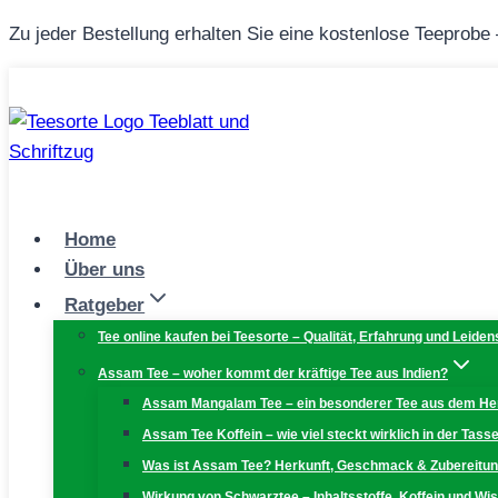
Zum
Zu jeder Bestellung erhalten Sie eine kostenlose Teeprobe
Inhalt
springen
Home
Über uns
Ratgeber
Tee online kaufen bei Teesorte – Qualität, Erfahrung und Leiden
Assam Tee – woher kommt der kräftige Tee aus Indien?
Assam Mangalam Tee – ein besonderer Tee aus dem H
Assam Tee Koffein – wie viel steckt wirklich in der Tass
Was ist Assam Tee? Herkunft, Geschmack & Zubereitu
Wirkung von Schwarztee – Inhaltsstoffe, Koffein und W