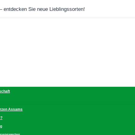
 – entdecken Sie neue Lieblingssorten!
schaft
erzen Assams
e?
ng
issenswertes