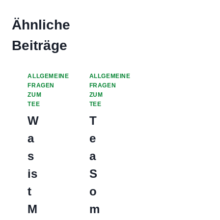
Ähnliche
Beiträge
ALLGEMEINE
ALLGEMEINE
FRAGEN
FRAGEN
ZUM
ZUM
TEE
TEE
W
T
a
e
s
a
is
S
t
o
M
m