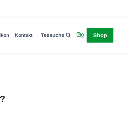
Shop
Teesuche
ikon
Kontakt
0
h?