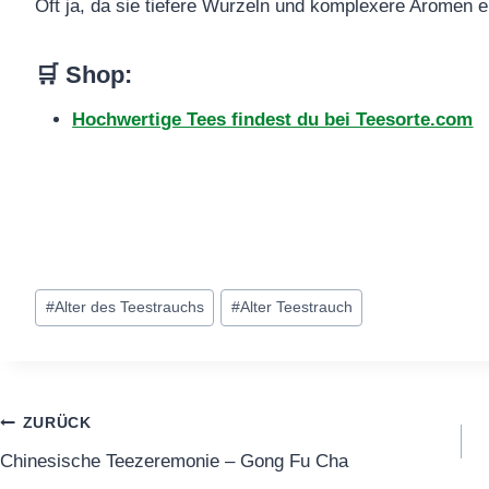
Oft ja, da sie tiefere Wurzeln und komplexere Aromen e
🛒 Shop:
Hochwertige Tees findest du bei Teesorte.com
Schlagworte:
#
Alter des Teestrauchs
#
Alter Teestrauch
Beitragsnavigation
ZURÜCK
Chinesische Teezeremonie – Gong Fu Cha