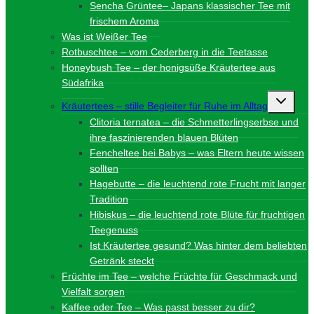
Sencha Grüntee– Japans klassischer Tee mit
frischem Aroma
Was ist Weißer Tee
Rotbuschtee – vom Cederberg in die Teetasse
Honeybush Tee – der honigsüße Kräutertee aus
Südafrika
Unterme
Kräutertees – stille Begleiter für Ruhe im Alltag
umschalt
Clitoria ternatea – die Schmetterlingserbse und
ihre faszinierenden blauen Blüten
Fencheltee bei Babys – was Eltern heute wissen
sollten
Hagebutte – die leuchtend rote Frucht mit langer
Tradition
Hibiskus – die leuchtend rote Blüte für fruchtigen
Teegenuss
Ist Kräutertee gesund? Was hinter dem beliebten
Getränk steckt
Früchte im Tee – welche Früchte für Geschmack und
Vielfalt sorgen
Kaffee oder Tee – Was passt besser zu dir?