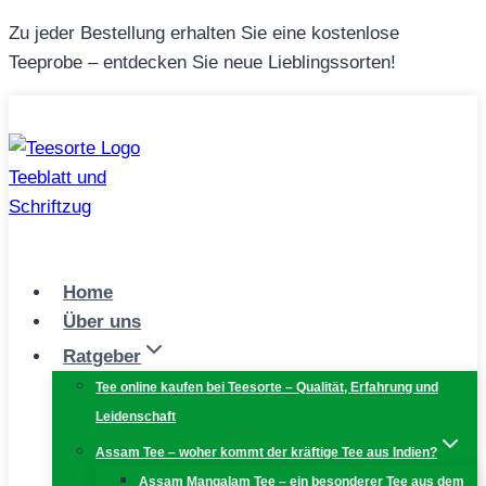
Zum
Zu jeder Bestellung erhalten Sie eine kostenlose
Inhalt
Teeprobe – entdecken Sie neue Lieblingssorten!
springen
Home
Über uns
Ratgeber
Tee online kaufen bei Teesorte – Qualität, Erfahrung und
Leidenschaft
Assam Tee – woher kommt der kräftige Tee aus Indien?
Assam Mangalam Tee – ein besonderer Tee aus dem