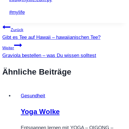
Schlagworte:
#
mylife
Beitragsnavigation
Zurück
Gibt es Tee auf Hawaii – hawaiianischen Tee?
Weiter
Graviola bestellen – was Du wissen solltest
Ähnliche Beiträge
Gesundheit
Yoga Wolke
Entspannen lernen mit YOGA – QIGONG –