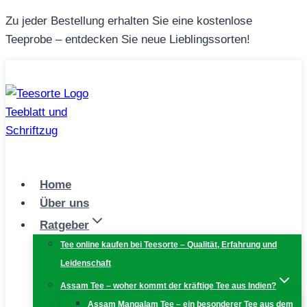
Zum
Zu jeder Bestellung erhalten Sie eine kostenlose
Inhalt
Teeprobe – entdecken Sie neue Lieblingssorten!
springen
Home
Über uns
Ratgeber
Tee online kaufen bei Teesorte – Qualität, Erfahrung und
Leidenschaft
Assam Tee – woher kommt der kräftige Tee aus Indien?
Assam Mangalam Tee – ein besonderer Tee aus dem