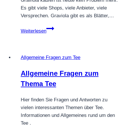
Graviola kaufen ist heute kein Problem mehr.
Es gibt viele Shops, viele Anbieter, viele
Versprechen. Graviola gibt es als Blätter,…
Graviola
Weiterlesen
kaufen
bei
Teesorte
Allgemeine Fragen zum Tee
–
Herkunft,
Allgemeine Fragen zum
Qualität
Thema Tee
und
Transparenz
Hier finden Sie Fragen und Antworten zu
vielen interessanten Themen über Tee.
Informationen und Allgemeines rund um den
Tee .