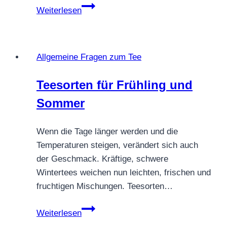
Graviola
Weiterlesen
Blätter
kaufen
–
Allgemeine Fragen zum Tee
Herkunft,
Baum
Teesorten für Frühling und
und
Sommer
Verarbeitung
Wenn die Tage länger werden und die
Temperaturen steigen, verändert sich auch
der Geschmack. Kräftige, schwere
Wintertees weichen nun leichten, frischen und
fruchtigen Mischungen. Teesorten…
Teesorten
Weiterlesen
für