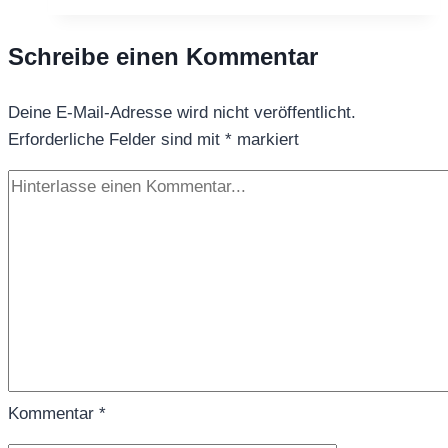
Sanddorn
–
Schreibe einen Kommentar
frisch,
nordisch
Deine E-Mail-Adresse wird nicht veröffentlicht.
&
Erforderliche Felder sind mit
voller
*
markiert
Energie
Kommentar
*