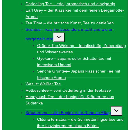
Darjeeling Tee – edel, aromatisch und einzigartig
Earl Grey – der Klassiker mit dem feinen Bergamotte-
Aroma
Tea Time – die britische Kunst, Tee zu genießen
Grüntee – was ihn besonders macht und wie er
Untermenü
hergestellt wird
umschalten
Grüner Tee Wirkung – Inhaltsstoffe, Zubereitung
und Wissenswertes
Gyokuro – Japans edler Schattentee mit
intensivem Umami
Sencha Grüntee– Japans klassischer Tee mit
frischem Aroma
Was ist Weißer Tee
Rotbuschtee – vom Cederberg in die Teetasse
Honeybush Tee – der honigsüße Kräutertee aus
Südafrika
Unterme
Kräutertees – stille Begleiter für Ruhe im Alltag
umschalt
Clitoria ternatea – die Schmetterlingserbse und
ihre faszinierenden blauen Blüten