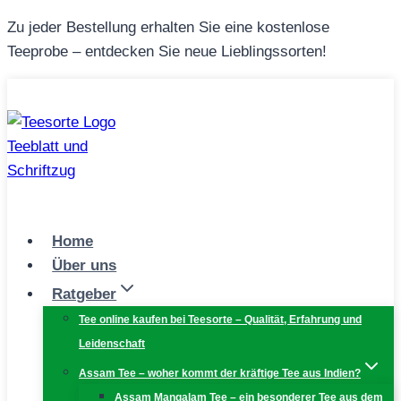
Zum
Zu jeder Bestellung erhalten Sie eine kostenlose
Inhalt
Teeprobe – entdecken Sie neue Lieblingssorten!
springen
Home
Über uns
Ratgeber
Tee online kaufen bei Teesorte – Qualität, Erfahrung und
Leidenschaft
Assam Tee – woher kommt der kräftige Tee aus Indien?
Assam Mangalam Tee – ein besonderer Tee aus dem