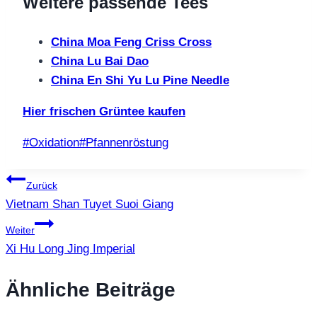
Weitere passende Tees
China Moa Feng Criss Cross
China Lu Bai Dao
China En Shi Yu Lu Pine Needle
Hier frischen Grüntee kaufen
Schlagworte:
#
Oxidation
#
Pfannenröstung
Beitragsnavigation
Zurück
Vietnam Shan Tuyet Suoi Giang
Weiter
Xi Hu Long Jing Imperial
Ähnliche Beiträge