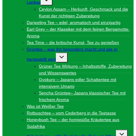
Lankas
umschalten
Ceylon Assam – Herkunft, Geschmack und die
Kunst der richtigen Zubereitung
Darjeeling Tee – edel, aromatisch und einzigartig
Earl Grey – der Klassiker mit dem feinen Bergamotte-
Aroma
Tea Time – die britische Kunst, Tee zu genießen
Grüntee – was ihn besonders macht und wie er
Untermenü
hergestellt wird
umschalten
Grüner Tee Wirkung – Inhaltsstoffe, Zubereitung
und Wissenswertes
Gyokuro – Japans edler Schattentee mit
intensivem Umami
Sencha Grüntee– Japans klassischer Tee mit
frischem Aroma
Was ist Weißer Tee
Rotbuschtee – vom Cederberg in die Teetasse
Honeybush Tee – der honigsüße Kräutertee aus
Südafrika
Unterme