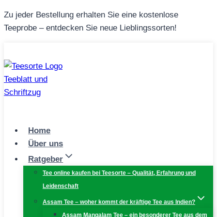
Zum
Zu jeder Bestellung erhalten Sie eine kostenlose
Inhalt
Teeprobe – entdecken Sie neue Lieblingssorten!
springen
Home
Über uns
Ratgeber
Tee online kaufen bei Teesorte – Qualität, Erfahrung und
Leidenschaft
Assam Tee – woher kommt der kräftige Tee aus Indien?
Assam Mangalam Tee – ein besonderer Tee aus dem