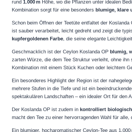
rund
1.000 m
Höhe, wo die Pflanzen unter idealen Bed
Kombination sorgt für eine besonders
blumige, klare
Schon beim Öffnen der Teetüte entfaltet der Koslanda O
ist sauber verarbeitet, leicht gedreht und zeigt die ty
kupfergoldenen Farbe
, die seine elegante Leichtigkei
Geschmacklich ist der Ceylon Koslanda OP
blumig, 
zarten Würze, die dem Tee Struktur verleiht, ohne ihn
Kombination mit einem Stück Kuchen oder leichtem Geb
Ein besonderes Highlight der Region ist der nahegele
mehrere Stufen in die Tiefe und ist ein beeindrucken
spektakulären Landschaften – ein idealer Ort für den A
Der Koslanda OP ist zudem in
kontrolliert biologisc
macht den Tee zu einer hervorragenden Wahl für alle, 
Ein blumiger, hocharomatischer Ceylon‑Tee aus 1.000 m