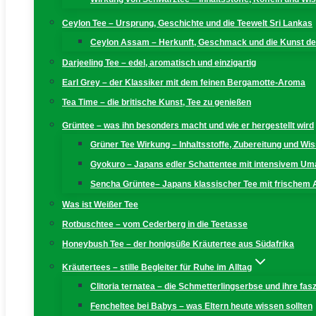
Ceylon Tee – Ursprung, Geschichte und die Teewelt Sri Lankas
Ceylon Assam – Herkunft, Geschmack und die Kunst der
Darjeeling Tee – edel, aromatisch und einzigartig
Earl Grey – der Klassiker mit dem feinen Bergamotte-Aroma
Tea Time – die britische Kunst, Tee zu genießen
Grüntee – was ihn besonders macht und wie er hergestellt wird
Grüner Tee Wirkung – Inhaltsstoffe, Zubereitung und W
Gyokuro – Japans edler Schattentee mit intensivem U
Sencha Grüntee– Japans klassischer Tee mit frischem
Was ist Weißer Tee
Rotbuschtee – vom Cederberg in die Teetasse
Honeybush Tee – der honigsüße Kräutertee aus Südafrika
Kräutertees – stille Begleiter für Ruhe im Alltag
Clitoria ternatea – die Schmetterlingserbse und ihre fas
Fencheltee bei Babys – was Eltern heute wissen sollten