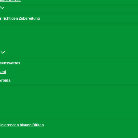
 richtigen Zubereitung
issenswertes
mami
 Aroma
zinierenden blauen Blüten