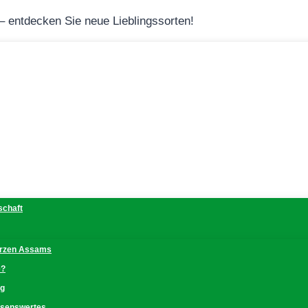
 – entdecken Sie neue Lieblingssorten!
schaft
erzen Assams
e?
ng
issenswertes