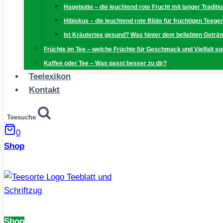
Hagebutte – die leuchtend rote Frucht mit langer Traditi
Hibiskus – die leuchtend rote Blüte für fruchtigen Teeg
Ist Kräutertee gesund? Was hinter dem beliebten Geträn
Früchte im Tee – welche Früchte für Geschmack und Vielfalt s
Kaffee oder Tee – Was passt besser zu dir?
Teelexikon
Kontakt
Teesuche
0
Shop
Shop