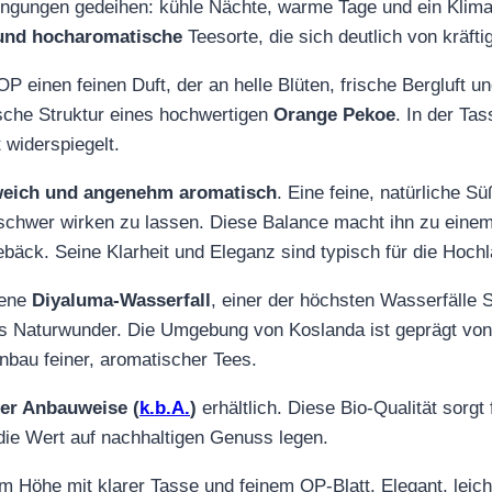
ingungen gedeihen: kühle Nächte, warme Tage und ein Klima,
 und hocharomatische
Teesorte, die sich deutlich von kräft
P einen feinen Duft, der an helle Blüten, frische Bergluft u
pische Struktur eines hochwertigen
Orange Pekoe
. In der Tas
t widerspiegelt.
weich und angenehm aromatisch
. Eine feine, natürliche S
 schwer wirken zu lassen. Diese Balance macht ihn zu einem
äck. Seine Klarheit und Eleganz sind typisch für die Hochl
gene
Diyaluma‑Wasserfall
, einer der höchsten Wasserfälle 
des Naturwunder. Die Umgebung von Koslanda ist geprägt vo
nbau feiner, aromatischer Tees.
her Anbauweise (
k.b.A.
)
erhältlich. Diese Bio‑Qualität sorgt
die Wert auf nachhaltigen Genuss legen.
 Höhe mit klarer Tasse und feinem OP‑Blatt. Elegant, leicht