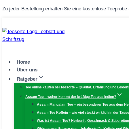
Zum
Zu jeder Bestellung erhalten Sie eine kostenlose Teeprobe
Inhalt
springen
Home
Über uns
Ratgeber
Tee online kaufen bei Teesorte – Qualität, Erfahrung und Leiden
Assam Tee – woher kommt der kräftige Tee aus Indien?
Assam Mangalam Tee – ein besonderer Tee aus dem H
Assam Tee Koffein – wie viel steckt wirklich in der Tass
Was ist Assam Tee? Herkunft, Geschmack & Zubereitu
Wirkung von Schwarztee – Inhaltsstoffe, Koffein und W