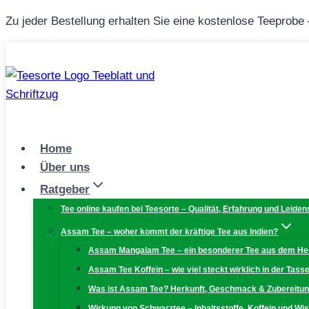
Zum
Zu jeder Bestellung erhalten Sie eine kostenlose Teeprobe
Inhalt
springen
Home
Über uns
Ratgeber
Tee online kaufen bei Teesorte – Qualität, Erfahrung und Leiden
Assam Tee – woher kommt der kräftige Tee aus Indien?
Assam Mangalam Tee – ein besonderer Tee aus dem H
Assam Tee Koffein – wie viel steckt wirklich in der Tass
Was ist Assam Tee? Herkunft, Geschmack & Zubereitu
Wirkung von Schwarztee – Inhaltsstoffe, Koffein und W