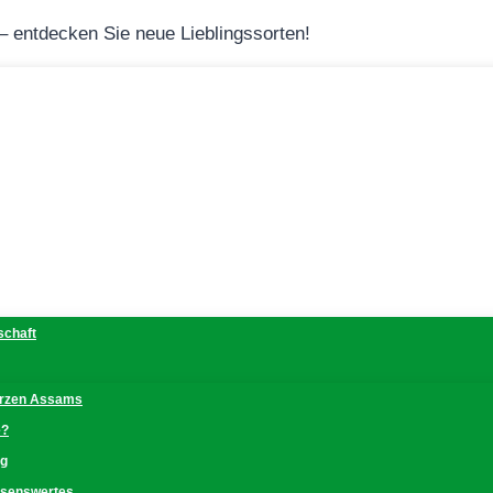
 – entdecken Sie neue Lieblingssorten!
schaft
erzen Assams
e?
ng
issenswertes