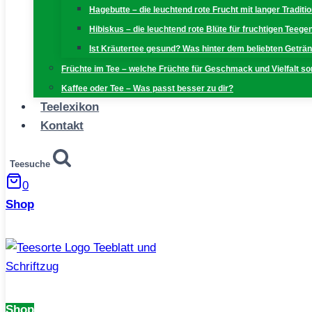
Hagebutte – die leuchtend rote Frucht mit langer Traditi
Hibiskus – die leuchtend rote Blüte für fruchtigen Teeg
Ist Kräutertee gesund? Was hinter dem beliebten Geträn
Früchte im Tee – welche Früchte für Geschmack und Vielfalt s
Kaffee oder Tee – Was passt besser zu dir?
Teelexikon
Kontakt
Teesuche
0
Shop
Shop