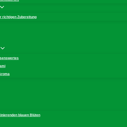
 richtigen Zubereitung
issenswertes
mami
 Aroma
zinierenden blauen Blüten