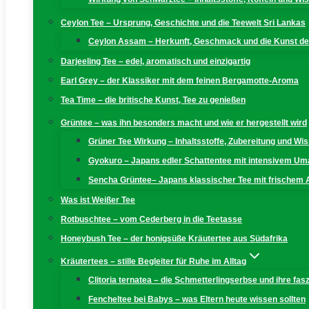
Ceylon Tee – Ursprung, Geschichte und die Teewelt Sri Lankas
Ceylon Assam – Herkunft, Geschmack und die Kunst der
Darjeeling Tee – edel, aromatisch und einzigartig
Earl Grey – der Klassiker mit dem feinen Bergamotte-Aroma
Tea Time – die britische Kunst, Tee zu genießen
Grüntee – was ihn besonders macht und wie er hergestellt wird
Grüner Tee Wirkung – Inhaltsstoffe, Zubereitung und W
Gyokuro – Japans edler Schattentee mit intensivem U
Sencha Grüntee– Japans klassischer Tee mit frischem
Was ist Weißer Tee
Rotbuschtee – vom Cederberg in die Teetasse
Honeybush Tee – der honigsüße Kräutertee aus Südafrika
Kräutertees – stille Begleiter für Ruhe im Alltag
Clitoria ternatea – die Schmetterlingserbse und ihre fas
Fencheltee bei Babys – was Eltern heute wissen sollten