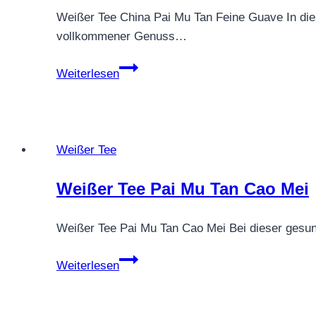
Weißer Tee China Pai Mu Tan Feine Guave In die
vollkommener Genuss…
Weißer
Weiterlesen
Tee
China
Pai
Mu
Weißer Tee
Tan
Feine
Weißer Tee Pai Mu Tan Cao Mei
Guave
Weißer Tee Pai Mu Tan Cao Mei Bei dieser gesun
Weißer
Weiterlesen
Tee
Pai
Mu