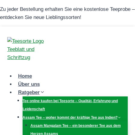
Zum
Zu jeder Bestellung erhalten Sie eine kostenlose Teeprobe –
Inhalt
entdecken Sie neue Lieblingssorten!
springen
Home
Über uns
Ratgeber
Tee online kaufen bei Teesorte – Qualität, Erfahrung und
Leidenschaft
Assam Tee – woher kommt der kräftige Tee aus Indien?
Assam Mangalam Tee – ein besonderer Tee aus dem
Herzen Assams