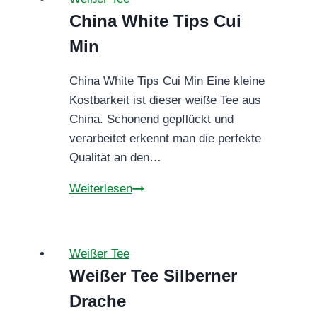
Ein
China White Tips Cui
süß-
Min
fruchtiger
Traum
China White Tips Cui Min Eine kleine
in
Kostbarkeit ist dieser weiße Tee aus
der
China. Schonend gepflückt und
Tasse
verarbeitet erkennt man die perfekte
Qualität an den…
China
Weiterlesen
White
Tips
Cui
Weißer Tee
Min
Weißer Tee Silberner
Drache