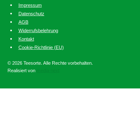
Impressum
Datenschutz
AGB
Widerrufsbelehrung
Kontakt
Cookie-Richtlinie (EU)
© 2026 Teesorte. Alle Rechte vorbehalten.
Realisiert von
media-next
Home
Über uns
Untermenü
Ratgeber
umschalten
Tee online kaufen bei Teesorte – Qualität, Erfahrung und
Leidenschaft