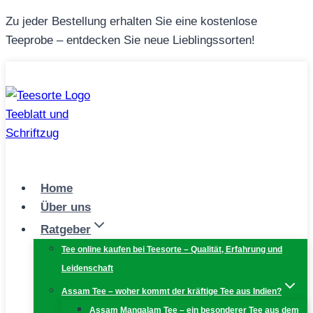
Zum
Zu jeder Bestellung erhalten Sie eine kostenlose
Inhalt
Teeprobe – entdecken Sie neue Lieblingssorten!
springen
Home
Über uns
Ratgeber
Tee online kaufen bei Teesorte – Qualität, Erfahrung und
Leidenschaft
Assam Tee – woher kommt der kräftige Tee aus Indien?
Assam Mangalam Tee – ein besonderer Tee aus dem