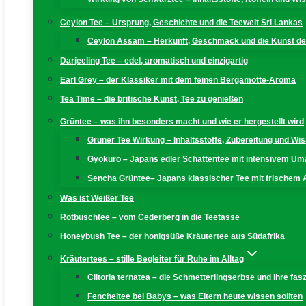
Ceylon Tee – Ursprung, Geschichte und die Teewelt Sri Lankas
Ceylon Assam – Herkunft, Geschmack und die Kunst der
Darjeeling Tee – edel, aromatisch und einzigartig
Earl Grey – der Klassiker mit dem feinen Bergamotte-Aroma
Tea Time – die britische Kunst, Tee zu genießen
Grüntee – was ihn besonders macht und wie er hergestellt wird
Grüner Tee Wirkung – Inhaltsstoffe, Zubereitung und W
Gyokuro – Japans edler Schattentee mit intensivem U
Sencha Grüntee– Japans klassischer Tee mit frischem
Was ist Weißer Tee
Rotbuschtee – vom Cederberg in die Teetasse
Honeybush Tee – der honigsüße Kräutertee aus Südafrika
Kräutertees – stille Begleiter für Ruhe im Alltag
Clitoria ternatea – die Schmetterlingserbse und ihre fas
Fencheltee bei Babys – was Eltern heute wissen sollten