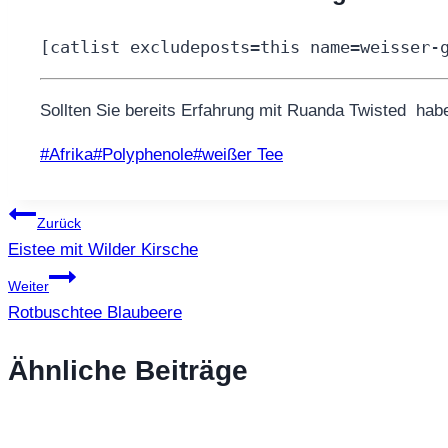
[catlist excludeposts=this name=weisser-
Sollten Sie bereits Erfahrung mit Ruanda Twisted haben
Schlagworte:
#
Afrika
#
Polyphenole
#
weißer Tee
Beitragsnavigation
Zurück
Eistee mit Wilder Kirsche
Weiter
Rotbuschtee Blaubeere
Ähnliche Beiträge