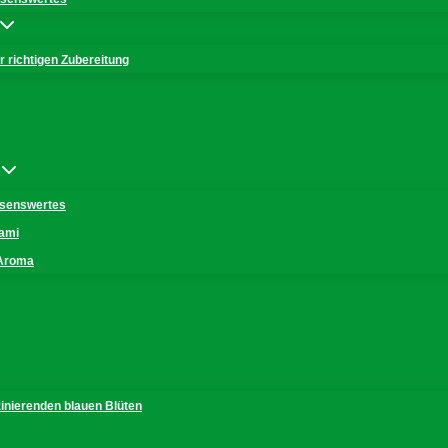
 richtigen Zubereitung
issenswertes
mami
 Aroma
zinierenden blauen Blüten