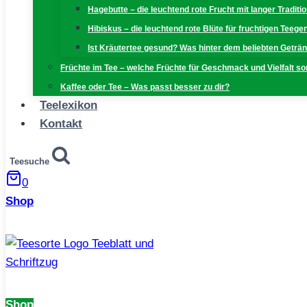
Hagebutte – die leuchtend rote Frucht mit langer Traditi
Hibiskus – die leuchtend rote Blüte für fruchtigen Teeg
Ist Kräutertee gesund? Was hinter dem beliebten Geträn
Früchte im Tee – welche Früchte für Geschmack und Vielfalt s
Kaffee oder Tee – Was passt besser zu dir?
Teelexikon
Kontakt
Teesuche
0
Shop
Shop