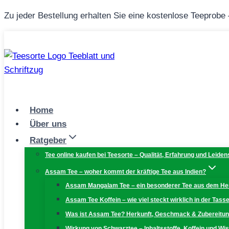
Zum
Zu jeder Bestellung erhalten Sie eine kostenlose Teeprobe
Inhalt
springen
Home
Über uns
Ratgeber
Tee online kaufen bei Teesorte – Qualität, Erfahrung und Leiden
Assam Tee – woher kommt der kräftige Tee aus Indien?
Assam Mangalam Tee – ein besonderer Tee aus dem H
Assam Tee Koffein – wie viel steckt wirklich in der Tass
Was ist Assam Tee? Herkunft, Geschmack & Zubereitu
Wirkung von Schwarztee – Inhaltsstoffe, Koffein und W