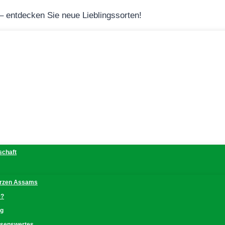
 – entdecken Sie neue Lieblingssorten!
schaft
erzen Assams
e?
ng
issenswertes