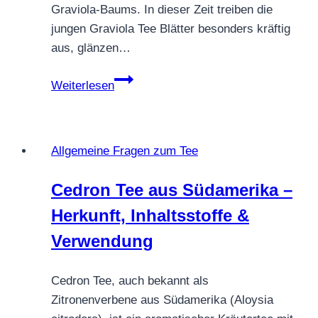
Graviola-Baums. In dieser Zeit treiben die
jungen Graviola Tee Blätter besonders kräftig
aus, glänzen…
Graviola
Weiterlesen
Tee
Blätter
–
Allgemeine Fragen zum Tee
Wachstum,
Ernte
Cedron Tee aus Südamerika –
und
Herkunft, Inhaltsstoffe &
Qualität
bei
Verwendung
Teesorte
Cedron Tee, auch bekannt als
Zitronenverbene aus Südamerika (Aloysia