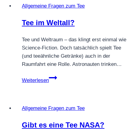
Allgemeine Fragen zum Tee
–
Ein
Tee im Weltall?
Überblick
über
Tee und Weltraum – das klingt erst einmal wie
die
Science-Fiction. Doch tatsächlich spielt Tee
wichtigsten
(und teeähnliche Getränke) auch in der
Varianten
Raumfahrt eine Rolle. Astronauten trinken…
Tee
Weiterlesen
im
Weltall?
Allgemeine Fragen zum Tee
Gibt es eine Tee NASA?