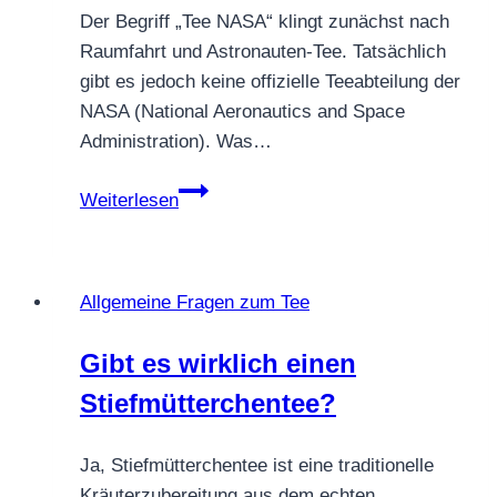
Der Begriff „Tee NASA“ klingt zunächst nach
Raumfahrt und Astronauten-Tee. Tatsächlich
gibt es jedoch keine offizielle Teeabteilung der
NASA (National Aeronautics and Space
Administration). Was…
Gibt
Weiterlesen
es
eine
Tee
Allgemeine Fragen zum Tee
NASA?
Gibt es wirklich einen
Stiefmütterchentee?
Ja, Stiefmütterchentee ist eine traditionelle
Kräuterzubereitung aus dem echten