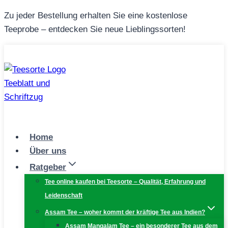
Zum
Zu jeder Bestellung erhalten Sie eine kostenlose
Inhalt
Teeprobe – entdecken Sie neue Lieblingssorten!
springen
Home
Über uns
Ratgeber
Tee online kaufen bei Teesorte – Qualität, Erfahrung und
Leidenschaft
Assam Tee – woher kommt der kräftige Tee aus Indien?
Assam Mangalam Tee – ein besonderer Tee aus dem