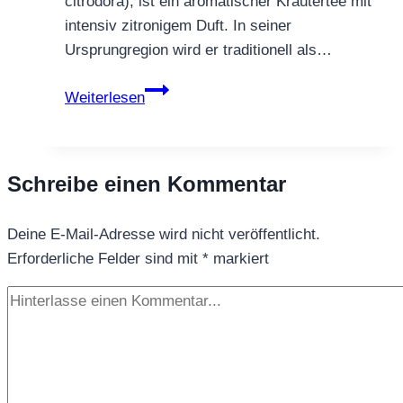
citrodora), ist ein aromatischer Kräutertee mit
intensiv zitronigem Duft. In seiner
Ursprungregion wird er traditionell als…
Cedron
Weiterlesen
Tee
aus
Südamerika
Schreibe einen Kommentar
–
Herkunft,
Deine E-Mail-Adresse wird nicht veröffentlicht.
Inhaltsstoffe
Erforderliche Felder sind mit
&
*
markiert
Verwendung