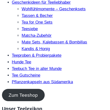
Geschenkideen für Teeliebhaber
Wohlfühlmomente – Geschenksets
Tassen & Becher
Tea for One Sets
Teesiebe
Matcha-Zubehör
Mate Sets, Kalebassen & Bombillas
Kandis & Honig
Teeproben & Probierpakete
Hunde Tee
Teebuch Tee in aller Munde
Tee Gutscheine
Pflanzenkapseln aus Südamerika
Zum Teeshop
Unser Teelexikon