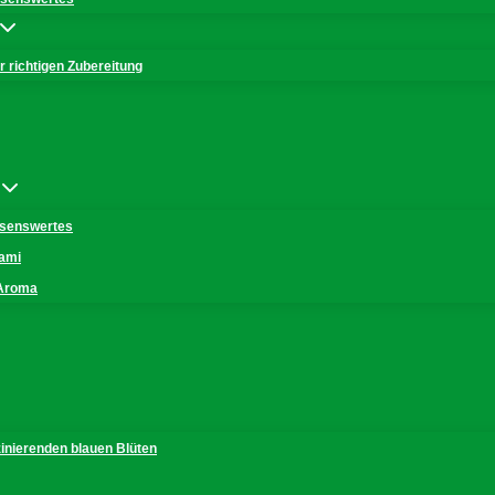
 richtigen Zubereitung
issenswertes
mami
 Aroma
zinierenden blauen Blüten