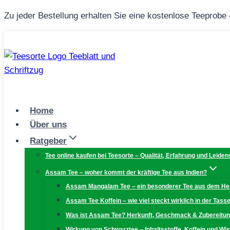
Zum
Zu jeder Bestellung erhalten Sie eine kostenlose Teeprobe
Inhalt
springen
Home
Über uns
Ratgeber
Tee online kaufen bei Teesorte – Qualität, Erfahrung und Leiden
Assam Tee – woher kommt der kräftige Tee aus Indien?
Assam Mangalam Tee – ein besonderer Tee aus dem H
Assam Tee Koffein – wie viel steckt wirklich in der Tass
Was ist Assam Tee? Herkunft, Geschmack & Zubereitu
Wirkung von Schwarztee – Inhaltsstoffe, Koffein und W