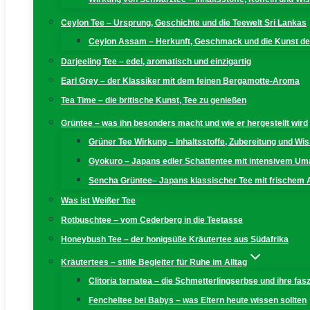
Ceylon Tee – Ursprung, Geschichte und die Teewelt Sri Lankas
Ceylon Assam – Herkunft, Geschmack und die Kunst der
Darjeeling Tee – edel, aromatisch und einzigartig
Earl Grey – der Klassiker mit dem feinen Bergamotte-Aroma
Tea Time – die britische Kunst, Tee zu genießen
Grüntee – was ihn besonders macht und wie er hergestellt wird
Grüner Tee Wirkung – Inhaltsstoffe, Zubereitung und W
Gyokuro – Japans edler Schattentee mit intensivem U
Sencha Grüntee– Japans klassischer Tee mit frischem
Was ist Weißer Tee
Rotbuschtee – vom Cederberg in die Teetasse
Honeybush Tee – der honigsüße Kräutertee aus Südafrika
Kräutertees – stille Begleiter für Ruhe im Alltag
Clitoria ternatea – die Schmetterlingserbse und ihre fas
Fencheltee bei Babys – was Eltern heute wissen sollten