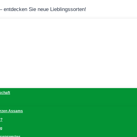
 – entdecken Sie neue Lieblingssorten!
schaft
erzen Assams
e?
ng
issenswertes