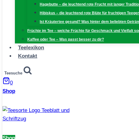
Hagebutte – die leuchtend rote Frucht mit langer Traditi
Hibiskus – die leuchtend rote Blüte für fruchtigen Teeg
Ist Kräutertee gesund? Was hinter dem beliebten Geträn
Früchte im Tee – welche Früchte für Geschmack und Vielfalt s
Kaffee oder Tee – Was passt besser zu dir?
Teelexikon
Kontakt
Teesuche
0
Shop
Shop