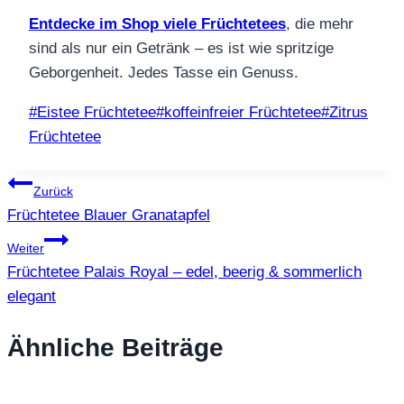
Entdecke im Shop viele Früchtetees
, die mehr
sind als nur ein Getränk – es ist wie spritzige
Geborgenheit. Jedes Tasse ein Genuss.
Schlagworte:
#
Eistee Früchtetee
#
koffeinfreier Früchtetee
#
Zitrus
Früchtetee
Beitragsnavigation
Zurück
Früchtetee Blauer Granatapfel
Weiter
Früchtetee Palais Royal – edel, beerig & sommerlich
elegant
Ähnliche Beiträge