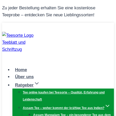
Zum
Zu jeder Bestellung erhalten Sie eine kostenlose
Inhalt
Teeprobe – entdecken Sie neue Lieblingssorten!
springen
Home
Über uns
Ratgeber
Tee online kaufen bei Teesorte – Qualität, Erfahrung und
Leidenschaft
Assam Tee – woher kommt der kräftige Tee aus Indien?
Assam Mangalam Tee – ein besonderer Tee aus dem