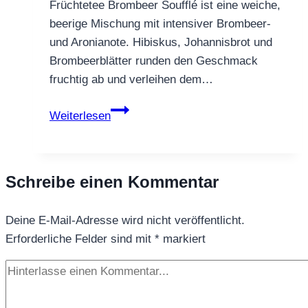
Früchtetee Brombeer Soufflé ist eine weiche,
beerige Mischung mit intensiver Brombeer-
und Aronianote. Hibiskus, Johannisbrot und
Brombeerblätter runden den Geschmack
fruchtig ab und verleihen dem…
Früchtetee
Weiterlesen
Brombeer
Soufflé
–
Schreibe einen Kommentar
beerig,
weich
Deine E-Mail-Adresse wird nicht veröffentlicht.
&
Erforderliche Felder sind mit
zart
*
markiert
verführerisch