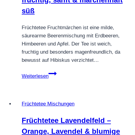
süß
Früchtetee Fruchtmärchen ist eine milde,
säurearme Beerenmischung mit Erdbeeren,
Himbeeren und Apfel. Der Tee ist weich,
fruchtig und besonders magenfreundlich, da
bewusst auf Hibiskus verzichtet…
Früchtetee
Weiterlesen
Fruchtmärchen
–
fruchtig,
Früchtetee Mischungen
sanft
&
Früchtetee Lavendelfeld –
märchenhaft
Orange, Lavendel & blumige
süß