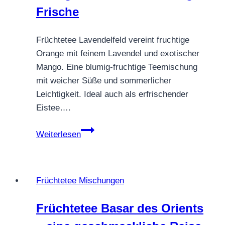
Frische
Früchtetee Lavendelfeld vereint fruchtige
Orange mit feinem Lavendel und exotischer
Mango. Eine blumig-fruchtige Teemischung
mit weicher Süße und sommerlicher
Leichtigkeit. Ideal auch als erfrischender
Eistee….
Früchtetee
Weiterlesen
Lavendelfeld
–
Orange,
Früchtetee Mischungen
Lavendel
&
Früchtetee Basar des Orients
blumige
Frische