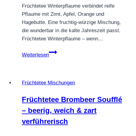
den
Früchtetee Winterpflaume verbindet reife
Orient
Pflaume mit Zimt, Apfel, Orange und
Hagebutte. Eine fruchtig-würzige Mischung,
die wunderbar in die kalte Jahreszeit passt.
Früchtetee Winterpflaume – wenn…
Früchtetee
Weiterlesen
Winterpflaume
–
fruchtig,
Früchtetee Mischungen
würzig
&
Früchtetee Brombeer Soufflé
winterlich
– beerig, weich & zart
verführerisch