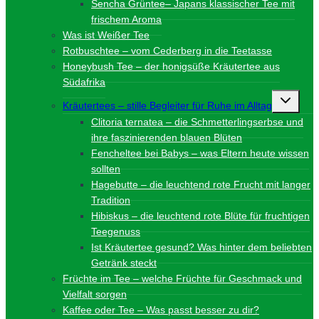
Sencha Grüntee– Japans klassischer Tee mit
frischem Aroma
Was ist Weißer Tee
Rotbuschtee – vom Cederberg in die Teetasse
Honeybush Tee – der honigsüße Kräutertee aus
Südafrika
Unterme
Kräutertees – stille Begleiter für Ruhe im Alltag
umschalt
Clitoria ternatea – die Schmetterlingserbse und
ihre faszinierenden blauen Blüten
Fencheltee bei Babys – was Eltern heute wissen
sollten
Hagebutte – die leuchtend rote Frucht mit langer
Tradition
Hibiskus – die leuchtend rote Blüte für fruchtigen
Teegenuss
Ist Kräutertee gesund? Was hinter dem beliebten
Getränk steckt
Früchte im Tee – welche Früchte für Geschmack und
Vielfalt sorgen
Kaffee oder Tee – Was passt besser zu dir?