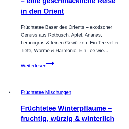
– eine geschmackliche Reise
in den Orient
Früchtetee Basar des Orients – exotischer
Genuss aus Rotbusch, Apfel, Ananas,
Lemongras & feinen Gewürzen. Ein Tee voller
Tiefe, Wärme & Harmonie. Ein Tee wie…
Früchtetee
Weiterlesen
Basar
des
Orients
Früchtetee Mischungen
–
eine
Früchtetee Winterpflaume –
geschmackliche
fruchtig, würzig & winterlich
Reise
in