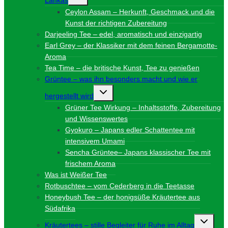
Lankas
umschalten
Ceylon Assam – Herkunft, Geschmack und die
Kunst der richtigen Zubereitung
Darjeeling Tee – edel, aromatisch und einzigartig
Earl Grey – der Klassiker mit dem feinen Bergamotte-
Aroma
Tea Time – die britische Kunst, Tee zu genießen
Grüntee – was ihn besonders macht und wie er
Untermenü
hergestellt wird
umschalten
Grüner Tee Wirkung – Inhaltsstoffe, Zubereitung
und Wissenswertes
Gyokuro – Japans edler Schattentee mit
intensivem Umami
Sencha Grüntee– Japans klassischer Tee mit
frischem Aroma
Was ist Weißer Tee
Rotbuschtee – vom Cederberg in die Teetasse
Honeybush Tee – der honigsüße Kräutertee aus
Südafrika
Unterme
Kräutertees – stille Begleiter für Ruhe im Alltag
umschalt