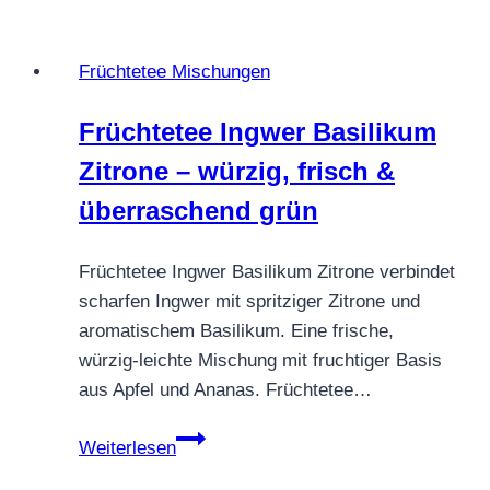
–
Tropische
Früchtetee Mischungen
Vielfalt
aus
Früchtetee Ingwer Basilikum
Ananas,
Zitrone – würzig, frisch &
Mango
&
überraschend grün
Maracuja
Früchtetee Ingwer Basilikum Zitrone verbindet
scharfen Ingwer mit spritziger Zitrone und
aromatischem Basilikum. Eine frische,
würzig-leichte Mischung mit fruchtiger Basis
aus Apfel und Ananas. Früchtetee…
Früchtetee
Weiterlesen
Ingwer