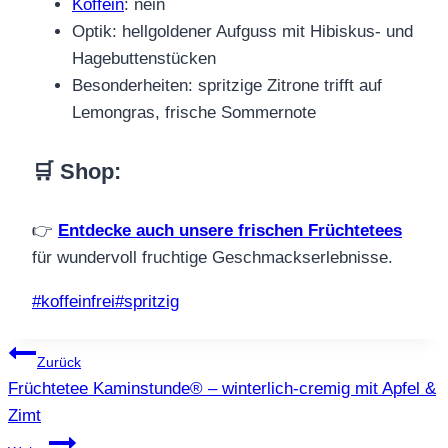
Koffein
: nein
Optik: hellgoldener Aufguss mit Hibiskus- und
Hagebuttenstücken
Besonderheiten: spritzige Zitrone trifft auf
Lemongras, frische Sommernote
🛒 Shop
:
👉
Entdecke auch unsere frischen Früchtetees
für wundervoll fruchtige Geschmackserlebnisse.
Schlagworte:
#
koffeinfrei
#
spritzig
Beitragsnavigation
Zurück
Früchtetee Kaminstunde® – winterlich-cremig mit Apfel &
Zimt