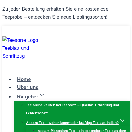
Zum
Zu jeder Bestellung erhalten Sie eine kostenlose
Inhalt
Teeprobe – entdecken Sie neue Lieblingssorten!
springen
Home
Über uns
Ratgeber
Tee online kaufen bei Teesorte – Qualität, Erfahrung und
Leidenschaft
Assam Tee – woher kommt der kräftige Tee aus Indien?
Assam Mangalam Tee – ein besonderer Tee aus dem