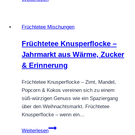
Omas
Pudding
–
Früchtetee Mischungen
frisch-
fruchtig
Früchtetee Knusperflocke –
mit
Jahrmarkt aus Wärme, Zucker
Erdbeer-
Note
& Erinnerung
Früchtetee Knusperflocke – Zimt, Mandel,
Popcorn & Kokos vereinen sich zu einem
süß-würzigen Genuss wie ein Spaziergang
über den Weihnachtsmarkt. Früchtetee
Knusperflocke – wenn ein…
Früchtetee
Weiterlesen