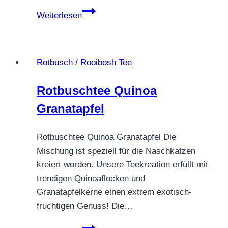
Früchtetee
Weiterlesen
Apfel
Vanille
–
Rotbusch / Rooibosh Tee
Apfelkuchen
in
Rotbuschtee Quinoa
der
Granatapfel
Tasse
Rotbuschtee Quinoa Granatapfel Die
Mischung ist speziell für die Naschkatzen
kreiert worden. Unsere Teekreation erfüllt mit
trendigen Quinoaflocken und
Granatapfelkerne einen extrem exotisch-
fruchtigen Genuss! Die…
Rotbuschtee