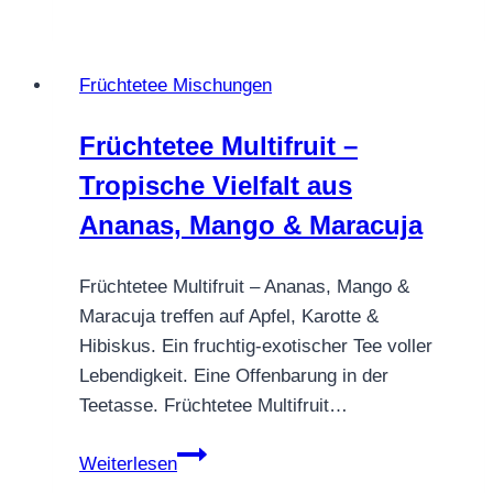
Knusperflocke
–
Jahrmarkt
Früchtetee Mischungen
aus
Wärme,
Früchtetee Multifruit –
Zucker
Tropische Vielfalt aus
&
Erinnerung
Ananas, Mango & Maracuja
Früchtetee Multifruit – Ananas, Mango &
Maracuja treffen auf Apfel, Karotte &
Hibiskus. Ein fruchtig-exotischer Tee voller
Lebendigkeit. Eine Offenbarung in der
Teetasse. Früchtetee Multifruit…
Früchtetee
Weiterlesen
Multifruit