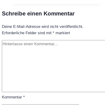
Basilikum
Zitrone
Schreibe einen Kommentar
–
würzig,
Deine E-Mail-Adresse wird nicht veröffentlicht.
frisch
Erforderliche Felder sind mit
&
*
markiert
überraschend
grün
Kommentar
*