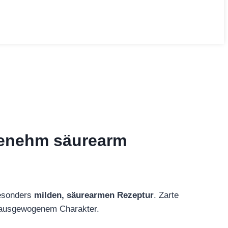
ngenehm säurearm
besonders
milden, säurearmen Rezeptur
. Zarte
 ausgewogenem Charakter.