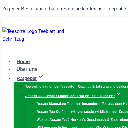
Zum
Zu jeder Bestellung erhalten Sie eine kostenlose Teeprobe
Inhalt
springen
Home
Über uns
Ratgeber
Tee online kaufen bei Teesorte – Qualität, Erfahrung und Leiden
Assam Tee – woher kommt der kräftige Tee aus Indien?
Assam Mangalam Tee – ein besonderer Tee aus dem H
Assam Tee Koffein – wie viel steckt wirklich in der Tass
Was ist Assam Tee? Herkunft, Geschmack & Zubereitu
Wirkung von Schwarztee – Inhaltsstoffe, Koffein und W