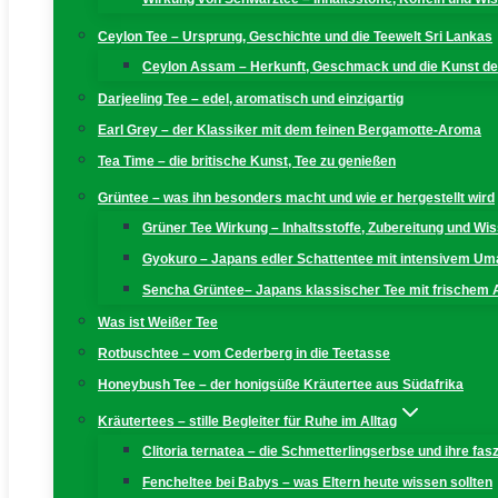
Ceylon Tee – Ursprung, Geschichte und die Teewelt Sri Lankas
Ceylon Assam – Herkunft, Geschmack und die Kunst der
Darjeeling Tee – edel, aromatisch und einzigartig
Earl Grey – der Klassiker mit dem feinen Bergamotte-Aroma
Tea Time – die britische Kunst, Tee zu genießen
Grüntee – was ihn besonders macht und wie er hergestellt wird
Grüner Tee Wirkung – Inhaltsstoffe, Zubereitung und W
Gyokuro – Japans edler Schattentee mit intensivem U
Sencha Grüntee– Japans klassischer Tee mit frischem
Was ist Weißer Tee
Rotbuschtee – vom Cederberg in die Teetasse
Honeybush Tee – der honigsüße Kräutertee aus Südafrika
Kräutertees – stille Begleiter für Ruhe im Alltag
Clitoria ternatea – die Schmetterlingserbse und ihre fas
Fencheltee bei Babys – was Eltern heute wissen sollten