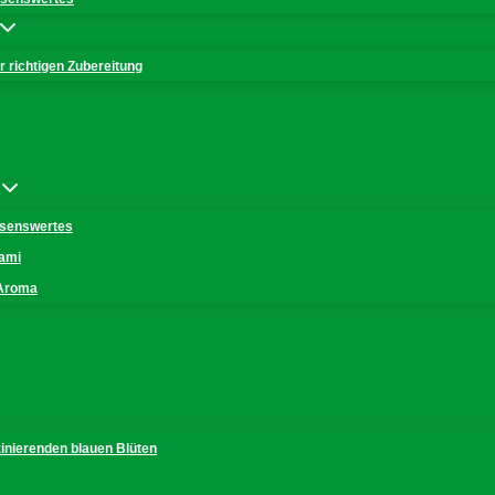
 richtigen Zubereitung
issenswertes
mami
 Aroma
zinierenden blauen Blüten