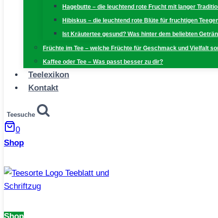
Hagebutte – die leuchtend rote Frucht mit langer Traditi
Hibiskus – die leuchtend rote Blüte für fruchtigen Teeg
Ist Kräutertee gesund? Was hinter dem beliebten Geträn
Früchte im Tee – welche Früchte für Geschmack und Vielfalt s
Kaffee oder Tee – Was passt besser zu dir?
Teelexikon
Kontakt
Teesuche
0
Shop
Shop