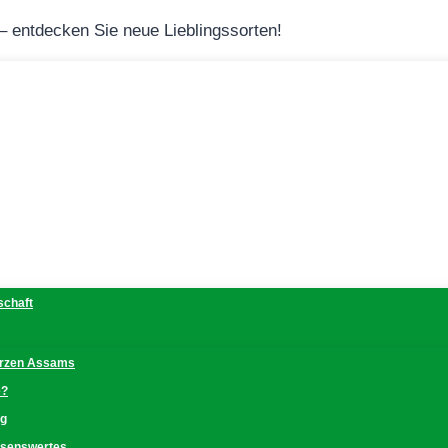
 – entdecken Sie neue Lieblingssorten!
schaft
erzen Assams
e?
ng
issenswertes