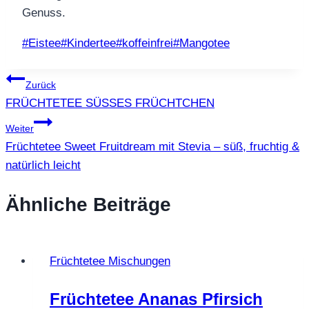
Genuss.
Schlagworte:
#
Eistee
#
Kindertee
#
koffeinfrei
#
Mangotee
Beitragsnavigation
Zurück
FRÜCHTETEE SÜSSES FRÜCHTCHEN
Weiter
Früchtetee Sweet Fruitdream mit Stevia – süß, fruchtig &
natürlich leicht
Ähnliche Beiträge
Früchtetee Mischungen
Früchtetee Ananas Pfirsich