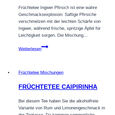
Früchtetee Ingwer Pfirsich ist eine wahre
Geschmacksexplosion: Saftige Pfirsiche
verschmelzen mit der leichten Schärfe von
Ingwer, während frische, spritzige Äpfel für
Leichtigkeit sorgen. Die Mischung…
Früchtetee
Weiterlesen
Ingwer
Pfirsich
–
Früchtetee Mischungen
Ein
fruchtig-
FRÜCHTETEE CAIPIRINHA
magenschonender
Genuss
Bei diesem Tee haben Sie die alkoholfreie
Variante von Rum und Limonengeschmack in
der Teetasse. Da kommen sommerliche,