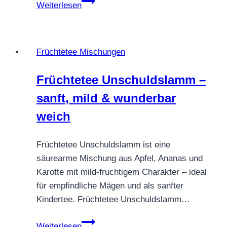
Kräutertee
Weiterlesen
Fenchel
Anis
Früchtetee Mischungen
Früchtetee Unschuldslamm –
sanft, mild & wunderbar
weich
Früchtetee Unschuldslamm ist eine
säurearme Mischung aus Apfel, Ananas und
Karotte mit mild-fruchtigem Charakter – ideal
für empfindliche Mägen und als sanfter
Kindertee. Früchtetee Unschuldslamm…
Früchtetee
Weiterlesen