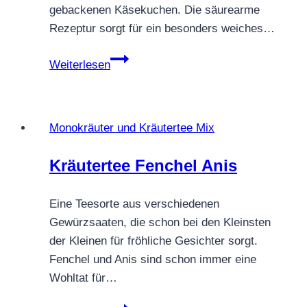
gebackenen Käsekuchen. Die säurearme
Rezeptur sorgt für ein besonders weiches…
Früchtetee
Weiterlesen
Käsekuchen
Mandarine
–
Monokräuter und Kräutertee Mix
cremig,
fruchtig
Kräutertee Fenchel Anis
&
wunderbar
Eine Teesorte aus verschiedenen
weich
Gewürzsaaten, die schon bei den Kleinsten
der Kleinen für fröhliche Gesichter sorgt.
Fenchel und Anis sind schon immer eine
Wohltat für…