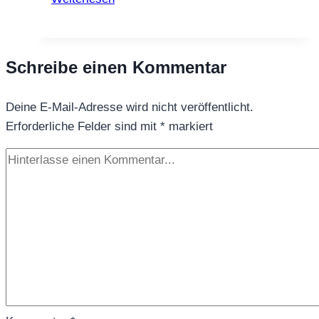
Unschuldslamm
–
sanft,
Schreibe einen Kommentar
mild
&
Deine E-Mail-Adresse wird nicht veröffentlicht.
wunderbar
Erforderliche Felder sind mit
weich
*
markiert