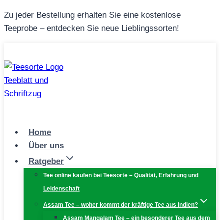
Zum
Zu jeder Bestellung erhalten Sie eine kostenlose
Inhalt
Teeprobe – entdecken Sie neue Lieblingssorten!
springen
Home
Über uns
Ratgeber
Tee online kaufen bei Teesorte – Qualität, Erfahrung und
Leidenschaft
Assam Tee – woher kommt der kräftige Tee aus Indien?
Assam Mangalam Tee – ein besonderer Tee aus dem