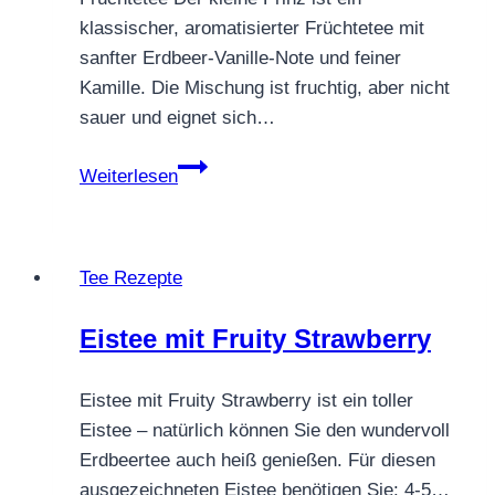
klassischer, aromatisierter Früchtetee mit
sanfter Erdbeer-Vanille-Note und feiner
Kamille. Die Mischung ist fruchtig, aber nicht
sauer und eignet sich…
Früchtetee
Weiterlesen
Der
kleine
Prinz
Tee Rezepte
–
fruchtig,
Eistee mit Fruity Strawberry
mild
&
Eistee mit Fruity Strawberry ist ein toller
vanillig
Eistee – natürlich können Sie den wundervoll
weich
Erdbeertee auch heiß genießen. Für diesen
ausgezeichneten Eistee benötigen Sie: 4-5…