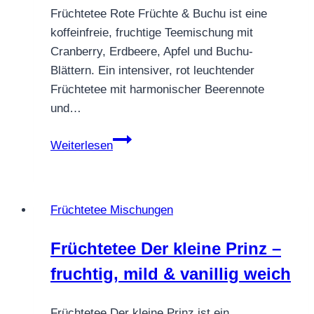
Früchtetee Rote Früchte & Buchu ist eine
koffeinfreie, fruchtige Teemischung mit
Cranberry, Erdbeere, Apfel und Buchu-
Blättern. Ein intensiver, rot leuchtender
Früchtetee mit harmonischer Beerennote
und…
Früchtetee
Weiterlesen
Rote
Früchte
&
Früchtetee Mischungen
Buchu
–
Früchtetee Der kleine Prinz –
Beerenmix
fruchtig, mild & vanillig weich
mit
exotischer
Frische
Früchtetee Der kleine Prinz ist ein