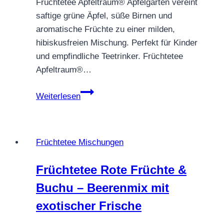
Früchtetee Apfeltraum® Apfelgarten vereint
saftige grüne Äpfel, süße Birnen und
aromatische Früchte zu einer milden,
hibiskusfreien Mischung. Perfekt für Kinder
und empfindliche Teetrinker. Früchtetee
Apfeltraum®…
Früchtetee
Weiterlesen
Apfeltraum®
Apfelgarten
–
Früchtetee Mischungen
ein
apfeliges
Früchtetee Rote Früchte &
Highlight
Buchu – Beerenmix mit
voller
Natur
exotischer Frische