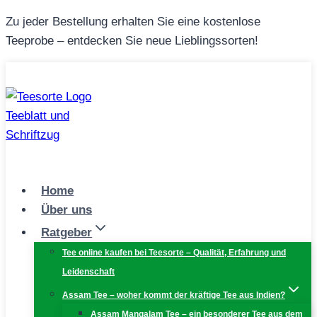
Zum
Zu jeder Bestellung erhalten Sie eine kostenlose
Inhalt
Teeprobe – entdecken Sie neue Lieblingssorten!
springen
Home
Über uns
Ratgeber
Tee online kaufen bei Teesorte – Qualität, Erfahrung und
Leidenschaft
Assam Tee – woher kommt der kräftige Tee aus Indien?
Assam Mangalam Tee – ein besonderer Tee aus dem