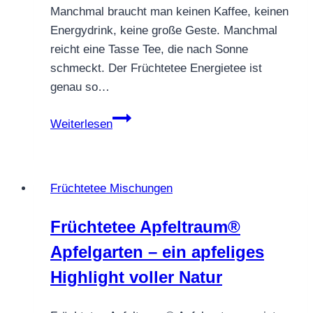
Manchmal braucht man keinen Kaffee, keinen
Energydrink, keine große Geste. Manchmal
reicht eine Tasse Tee, die nach Sonne
schmeckt. Der Früchtetee Energietee ist
genau so…
Früchtetee
Weiterlesen
Energietee
–
Power
Früchtetee Mischungen
in
der
Früchtetee Apfeltraum®
Tasse
Apfelgarten – ein apfeliges
Highlight voller Natur