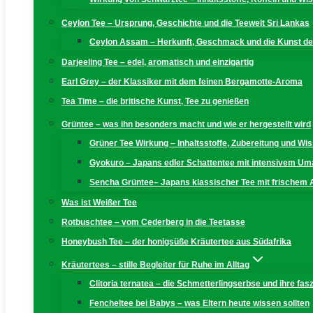
Ceylon Tee – Ursprung, Geschichte und die Teewelt Sri Lankas
Ceylon Assam – Herkunft, Geschmack und die Kunst der
Darjeeling Tee – edel, aromatisch und einzigartig
Earl Grey – der Klassiker mit dem feinen Bergamotte-Aroma
Tea Time – die britische Kunst, Tee zu genießen
Grüntee – was ihn besonders macht und wie er hergestellt wird
Grüner Tee Wirkung – Inhaltsstoffe, Zubereitung und W
Gyokuro – Japans edler Schattentee mit intensivem U
Sencha Grüntee– Japans klassischer Tee mit frischem
Was ist Weißer Tee
Rotbuschtee – vom Cederberg in die Teetasse
Honeybush Tee – der honigsüße Kräutertee aus Südafrika
Kräutertees – stille Begleiter für Ruhe im Alltag
Clitoria ternatea – die Schmetterlingserbse und ihre fas
Fencheltee bei Babys – was Eltern heute wissen sollten