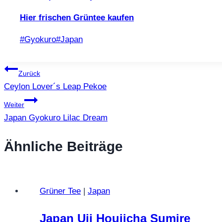
Hier frischen Grüntee kaufen
Schlagworte:
#
Gyokuro
#
Japan
Beitragsnavigation
Zurück
Ceylon Lover´s Leap Pekoe
Weiter
Japan Gyokuro Lilac Dream
Ähnliche Beiträge
Grüner Tee
|
Japan
Japan Uji Houjicha Sumire