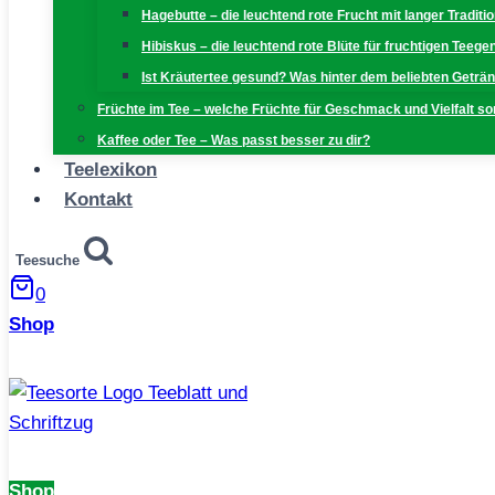
Hagebutte – die leuchtend rote Frucht mit langer Traditi
Hibiskus – die leuchtend rote Blüte für fruchtigen Teeg
Ist Kräutertee gesund? Was hinter dem beliebten Geträn
Früchte im Tee – welche Früchte für Geschmack und Vielfalt s
Kaffee oder Tee – Was passt besser zu dir?
Teelexikon
Kontakt
Teesuche
0
Shop
Shop