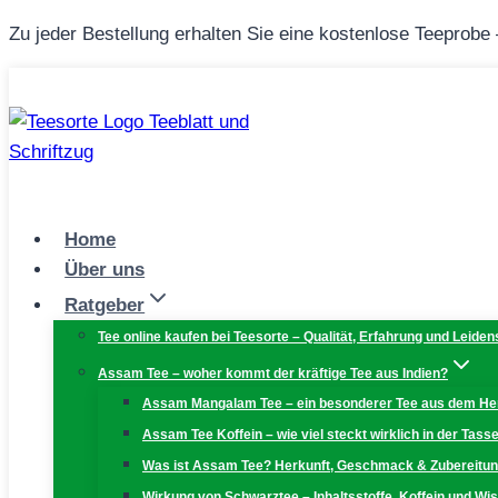
Zum
Zu jeder Bestellung erhalten Sie eine kostenlose Teeprobe
Inhalt
springen
Home
Über uns
Ratgeber
Tee online kaufen bei Teesorte – Qualität, Erfahrung und Leiden
Assam Tee – woher kommt der kräftige Tee aus Indien?
Assam Mangalam Tee – ein besonderer Tee aus dem H
Assam Tee Koffein – wie viel steckt wirklich in der Tass
Was ist Assam Tee? Herkunft, Geschmack & Zubereitu
Wirkung von Schwarztee – Inhaltsstoffe, Koffein und W