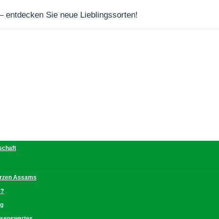
 – entdecken Sie neue Lieblingssorten!
schaft
erzen Assams
e?
ng
issenswertes