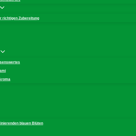
 richtigen Zubereitung
issenswertes
mami
 Aroma
zinierenden blauen Blüten