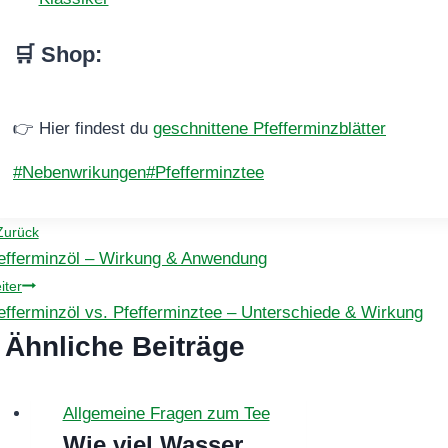
🛒 Shop
:
👉 Hier findest du
geschnittene Pfefferminzblätter
Schlagworte:
#
Nebenwrikungen
#
Pfefferminztee
eitragsnavigation
Zurück
efferminzöl – Wirkung & Anwendung
iter
efferminzöl vs. Pfefferminztee – Unterschiede & Wirkung
Ähnliche Beiträge
Allgemeine Fragen zum Tee
Wie viel Wasser