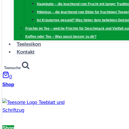
Hagebutte – die leuchtend rote Frucht mit langer Traditi
Hibiskus – die leuchtend rote Blüte für fruchtigen Teeg
Ist Kräutertee gesund? Was hinter dem beliebten Geträn
Früchte im Tee – welche Früchte für Geschmack und Vielfalt s
Kaffee oder Tee – Was passt besser zu dir?
Teelexikon
Kontakt
Teesuche
0
Shop
Shop