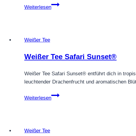
Grün-
Weiterlesen
Weißer
Tee
Miss
Rose
Weißer Tee
Weißer Tee Safari Sunset®
Weißer Tee Safari Sunset® entführt dich in trop
leuchtender Drachenfrucht und aromatischen Bl
Weißer
Weiterlesen
Tee
Safari
Sunset®
Weißer Tee