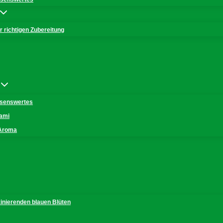
 richtigen Zubereitung
issenswertes
mami
 Aroma
zinierenden blauen Blüten