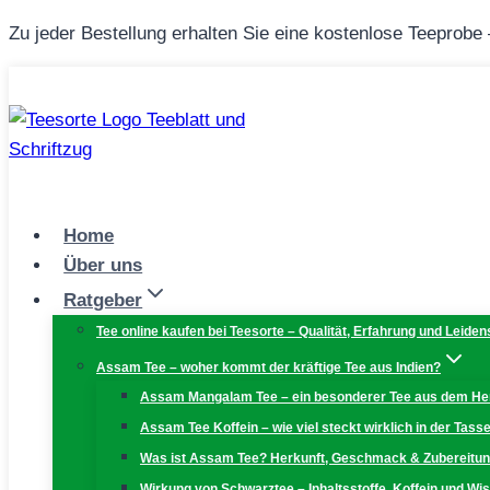
Zum
Zu jeder Bestellung erhalten Sie eine kostenlose Teeprobe
Inhalt
springen
Home
Über uns
Ratgeber
Tee online kaufen bei Teesorte – Qualität, Erfahrung und Leiden
Assam Tee – woher kommt der kräftige Tee aus Indien?
Assam Mangalam Tee – ein besonderer Tee aus dem H
Assam Tee Koffein – wie viel steckt wirklich in der Tass
Was ist Assam Tee? Herkunft, Geschmack & Zubereitu
Wirkung von Schwarztee – Inhaltsstoffe, Koffein und W