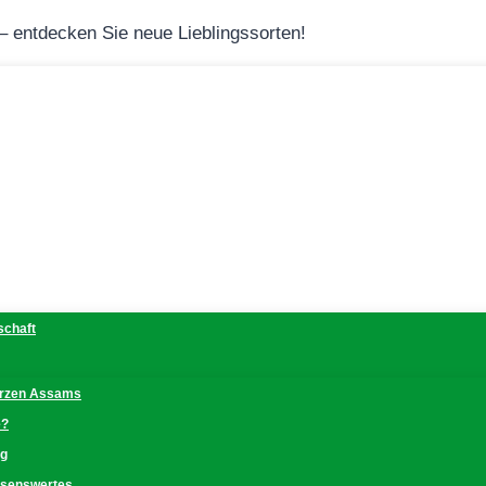
 – entdecken Sie neue Lieblingssorten!
schaft
erzen Assams
e?
ng
issenswertes