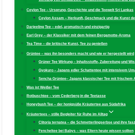
Ceylon Tee – Ursprung, Geschichte und die Teewelt Sri Lankas
Ceylon Assam – Herkunft, Geschmack und die Kunst der
Darjeeling Tee – edel, aromatisch und einzigartig
Earl Grey – der Klassiker mit dem feinen Bergamotte-Aroma
Tea Time – die britische Kunst, Tee zu genießen
Grüntee – was ihn besonders macht und wie er hergestellt wird
Grüner Tee Wirkung – Inhaltsstoffe, Zubereitung und W
Gyokuro – Japans edler Schattentee mit intensivem U
Sencha Grüntee– Japans klassischer Tee mit frischem
Was ist Weißer Tee
Rotbuschtee – vom Cederberg in die Teetasse
Honeybush Tee – der honigsüße Kräutertee aus Südafrika
Kräutertees – stille Begleiter für Ruhe im Alltag
Clitoria ternatea – die Schmetterlingserbse und ihre fas
Fencheltee bei Babys – was Eltern heute wissen sollten