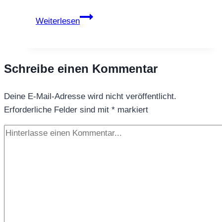
Früchtetee
Weiterlesen
Arabische
Nächte
–
Schreibe einen Kommentar
ein
sinnlicher
Deine E-Mail-Adresse wird nicht veröffentlicht.
Tee
Erforderliche Felder sind mit
wie
*
markiert
aus
1001
Nacht