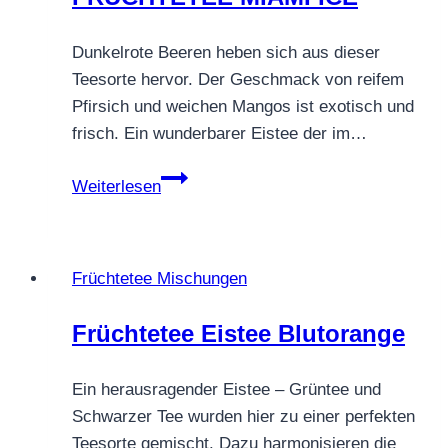
&
zimtig
Dunkelrote Beeren heben sich aus dieser
warm
Teesorte hervor. Der Geschmack von reifem
Pfirsich und weichen Mangos ist exotisch und
frisch. Ein wunderbarer Eistee der im…
FRÜCHTETEE
Weiterlesen
MIAMI
ICE
Früchtetee Mischungen
Früchtetee Eistee Blutorange
Ein herausragender Eistee – Grüntee und
Schwarzer Tee wurden hier zu einer perfekten
Teesorte gemischt. Dazu harmonisieren die