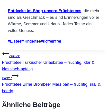
Entdecke im Shop unsere Früchtetees
, die mehr
sind als Geschmack – es sind Erinnerungen voller
Wärme, Sommer und Urlaub. Jedes Tasse ein
voller Genuss.
Schlagworte:
#
Eistee
#
Kindertee
#
koffeinfrei
Beitragsnavigation
Zurück
Früchtetee Türkischer Urlaubstee – fruchtig, klar &
klassisch-apfelig
Weiter
Früchtetee Birne Brombeer Marzipan – fruchtig, süß &
beerig
Ähnliche Beiträge