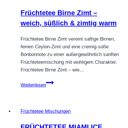
Früchtetee Birne Zimt –
weich, süßlich & zimtig warm
Früchtetee Birne Zimt vereint saftige Birnen,
feinen Ceylon-Zimt und eine cremig-süße
Bonbonnote zu einer außergewöhnlich sanften
Früchteteemischung mit wohligem Charakter.
Früchtetee Birne Zimt – wie…
Früchtetee
Weiterlesen
Birne
Zimt
–
Früchtetee Mischungen
weich,
süßlich
FRÜCHTETEE MIAMI ICE