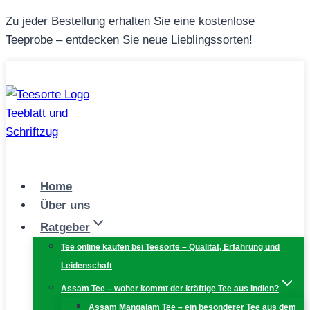
Zum
Zu jeder Bestellung erhalten Sie eine kostenlose
Inhalt
Teeprobe – entdecken Sie neue Lieblingssorten!
springen
Home
Über uns
Ratgeber
Tee online kaufen bei Teesorte – Qualität, Erfahrung und
Leidenschaft
Assam Tee – woher kommt der kräftige Tee aus Indien?
Assam Mangalam Tee – ein besonderer Tee aus dem