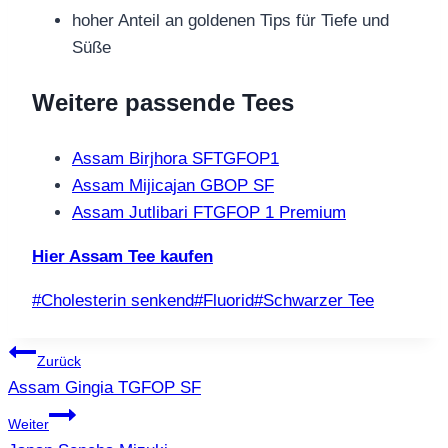
hoher Anteil an goldenen Tips für Tiefe und
Süße
Weitere passende Tees
Assam Birjhora SFTGFOP1
Assam Mijicajan GBOP SF
Assam Jutlibari FTGFOP 1 Premium
Hier Assam Tee kaufen
Schlagworte:
#
Cholesterin senkend
#
Fluorid
#
Schwarzer Tee
Beitragsnavigation
Zurück
Assam Gingia TGFOP SF
Weiter