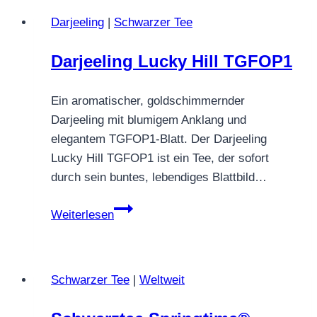
Hong
Darjeeling
|
Schwarzer Tee
Rot
Darjeeling Lucky Hill TGFOP1
Ein aromatischer, goldschimmernder
Darjeeling mit blumigem Anklang und
elegantem TGFOP1‑Blatt. Der Darjeeling
Lucky Hill TGFOP1 ist ein Tee, der sofort
durch sein buntes, lebendiges Blattbild…
Darjeeling
Weiterlesen
Lucky
Hill
TGFOP1
Schwarzer Tee
|
Weltweit