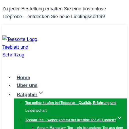
Zum
Zu jeder Bestellung erhalten Sie eine kostenlose
Inhalt
Teeprobe – entdecken Sie neue Lieblingssorten!
springen
Home
Über uns
Ratgeber
Tee online kaufen bei Teesorte – Qualität, Erfahrung und
Leidenschaft
Assam Tee – woher kommt der kräftige Tee aus Indien?
Assam Mangalam Tee – ein besonderer Tee aus dem