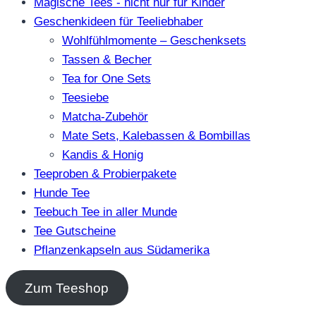
Magische Tees - nicht nur für Kinder
Geschenkideen für Teeliebhaber
Wohlfühlmomente – Geschenksets
Tassen & Becher
Tea for One Sets
Teesiebe
Matcha-Zubehör
Mate Sets, Kalebassen & Bombillas
Kandis & Honig
Teeproben & Probierpakete
Hunde Tee
Teebuch Tee in aller Munde
Tee Gutscheine
Pflanzenkapseln aus Südamerika
Zum Teeshop