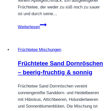
feinem Apfelgeschmack. Ein ausgewogener
Früchtetee, der weder zu süß noch zu sauer
ist und durch seine…
Früchtetee
Weiterlesen
Portus
–
wenn
Früchtetee Mischungen
Einfachheit
vollkommen
Früchtetee Sand Dornröschen
wird
– beerig-fruchtig & sonnig
Früchtetee Sand Dornröschen vereint
sonnengereifte Sanddorn- und Heidelbeeren
mit Hibiskus, Attichbeeren, Holunderbeeren
und Sonnenblumenblüten. Die Mischung ist