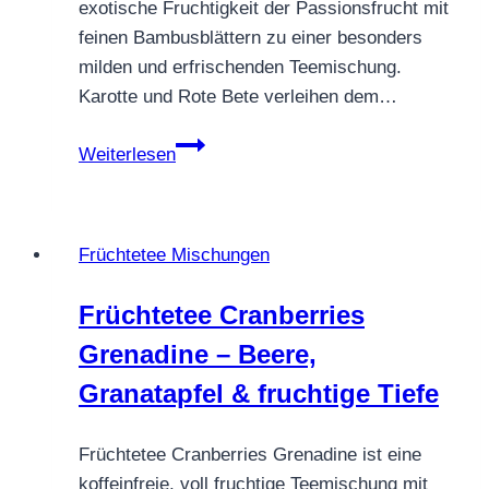
exotische Fruchtigkeit der Passionsfrucht mit
feinen Bambusblättern zu einer besonders
milden und erfrischenden Teemischung.
Karotte und Rote Bete verleihen dem…
Früchtetee
Weiterlesen
Eistee
Bambus
–
Früchtetee Mischungen
tropisch,
weich
Früchtetee Cranberries
&
Grenadine – Beere,
sommerlich
frisch
Granatapfel & fruchtige Tiefe
Früchtetee Cranberries Grenadine ist eine
koffeinfreie, voll fruchtige Teemischung mit