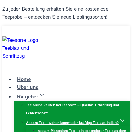
Zum
Zu jeder Bestellung erhalten Sie eine kostenlose
Inhalt
Teeprobe – entdecken Sie neue Lieblingssorten!
springen
Home
Über uns
Ratgeber
Tee online kaufen bei Teesorte – Qualität, Erfahrung und
Leidenschaft
Assam Tee – woher kommt der kräftige Tee aus Indien?
Assam Mangalam Tee – ein besonderer Tee aus dem