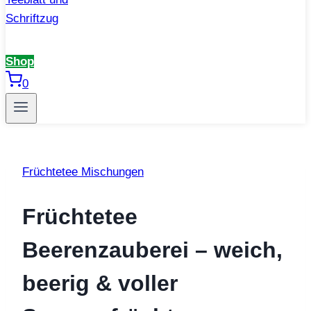
Shop
0
Früchtetee Mischungen
Früchtetee
Beerenzauberei – weich,
beerig & voller