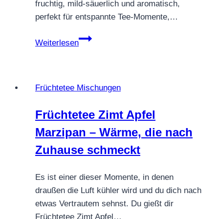
fruchtig, mild-säuerlich und aromatisch,
perfekt für entspannte Tee-Momente,…
Früchtetee
Weiterlesen
Sand
Dornröschen
–
Früchtetee Mischungen
beerig-
fruchtig
Früchtetee Zimt Apfel
&
Marzipan – Wärme, die nach
sonnig
Zuhause schmeckt
Es ist einer dieser Momente, in denen
draußen die Luft kühler wird und du dich nach
etwas Vertrautem sehnst. Du gießt dir
Früchtetee Zimt Apfel…