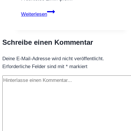
Früchtetee
Weiterlesen
Zimt
Apfel
Marzipan
Schreibe einen Kommentar
–
Wärme,
Deine E-Mail-Adresse wird nicht veröffentlicht.
die
Erforderliche Felder sind mit
nach
*
markiert
Zuhause
schmeckt