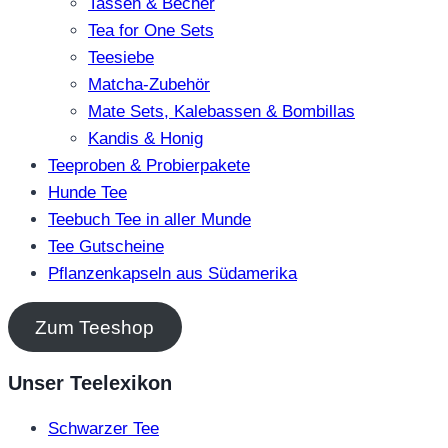
Tassen & Becher
Tea for One Sets
Teesiebe
Matcha-Zubehör
Mate Sets, Kalebassen & Bombillas
Kandis & Honig
Teeproben & Probierpakete
Hunde Tee
Teebuch Tee in aller Munde
Tee Gutscheine
Pflanzenkapseln aus Südamerika
Zum Teeshop
Unser Teelexikon
Schwarzer Tee