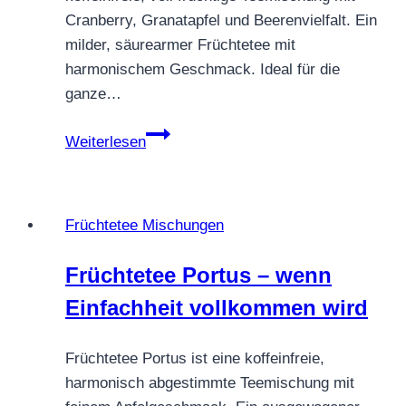
Cranberry, Granatapfel und Beerenvielfalt. Ein
milder, säurearmer Früchtetee mit
harmonischem Geschmack. Ideal für die
ganze…
Früchtetee
Weiterlesen
Cranberries
Grenadine
–
Früchtetee Mischungen
Beere,
Granatapfel
Früchtetee Portus – wenn
&
Einfachheit vollkommen wird
fruchtige
Tiefe
Früchtetee Portus ist eine koffeinfreie,
harmonisch abgestimmte Teemischung mit