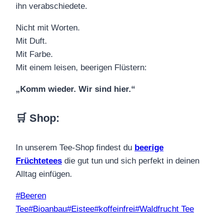
ihn verabschiedete.
Nicht mit Worten.
Mit Duft.
Mit Farbe.
Mit einem leisen, beerigen Flüstern:
„Komm wieder. Wir sind hier.“
🛒 Shop
:
In unserem Tee-Shop findest du
beerige
Früchtetees
die gut tun und sich perfekt in deinen
Alltag einfügen.
Schlagworte:
#
Beeren
Tee
#
Bioanbau
#
Eistee
#
koffeinfrei
#
Waldfrucht Tee