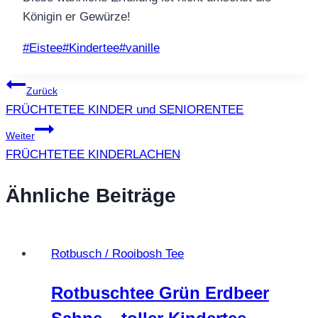
Königin er Gewürze!
Schlagworte:
#
Eistee
#
Kindertee
#
vanille
Beitragsnavigation
Zurück
FRÜCHTETEE KINDER und SENIORENTEE
Weiter
FRÜCHTETEE KINDERLACHEN
Ähnliche Beiträge
Rotbusch / Rooibosh Tee
Rotbuschtee Grün Erdbeer