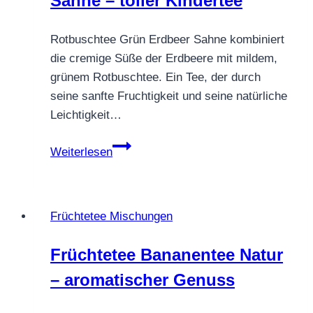
Sahne – toller Kindertee
Rotbuschtee Grün Erdbeer Sahne kombiniert
die cremige Süße der Erdbeere mit mildem,
grünem Rotbuschtee. Ein Tee, der durch
seine sanfte Fruchtigkeit und seine natürliche
Leichtigkeit…
Rotbuschtee
Weiterlesen
Grün
Erdbeer
Sahne
Früchtetee Mischungen
–
toller
Früchtetee Bananentee Natur
Kindertee
– aromatischer Genuss