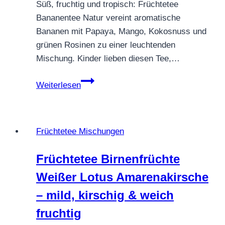
Süß, fruchtig und tropisch: Früchtetee
Bananentee Natur vereint aromatische
Bananen mit Papaya, Mango, Kokosnuss und
grünen Rosinen zu einer leuchtenden
Mischung. Kinder lieben diesen Tee,…
Früchtetee
Weiterlesen
Bananentee
Natur
–
Früchtetee Mischungen
aromatischer
Genuss
Früchtetee Birnenfrüchte
Weißer Lotus Amarenakirsche
– mild, kirschig & weich
fruchtig