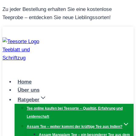
Zum
Zu jeder Bestellung erhalten Sie eine kostenlose
Inhalt
Teeprobe – entdecken Sie neue Lieblingssorten!
springen
Home
Über uns
Ratgeber
Tee online kaufen bei Teesorte – Qualität, Erfahrung und
Leidenschaft
Assam Tee – woher kommt der kräftige Tee aus Indien?
Assam Mangalam Tee – ein besonderer Tee aus dem