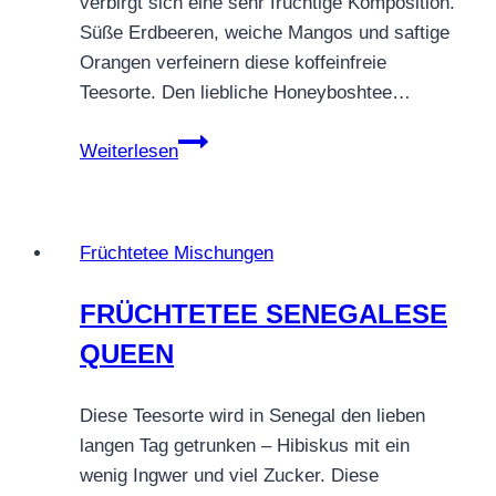
verbirgt sich eine sehr fruchtige Komposition.
weich
Süße Erdbeeren, weiche Mangos und saftige
fruchtig
Orangen verfeinern diese koffeinfreie
Teesorte. Den liebliche Honeyboshtee…
Honeybush
Weiterlesen
Topkapi
Früchtetee Mischungen
FRÜCHTETEE SENEGALESE
QUEEN
Diese Teesorte wird in Senegal den lieben
langen Tag getrunken – Hibiskus mit ein
wenig Ingwer und viel Zucker. Diese