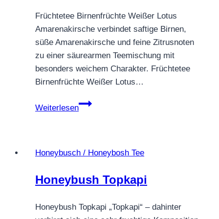
Früchtetee Birnenfrüchte Weißer Lotus
Amarenakirsche verbindet saftige Birnen,
süße Amarenakirsche und feine Zitrusnoten
zu einer säurearmen Teemischung mit
besonders weichem Charakter. Früchtetee
Birnenfrüchte Weißer Lotus…
Früchtetee
Weiterlesen
Birnenfrüchte
Weißer
Lotus
Honeybusch / Honeybosh Tee
Amarenakirsche
–
Honeybush Topkapi
mild,
kirschig
Honeybush Topkapi „Topkapi“ – dahinter
&