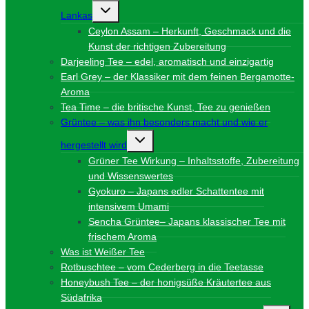
Untermenü
Lankas
umschalten
Ceylon Assam – Herkunft, Geschmack und die
Kunst der richtigen Zubereitung
Darjeeling Tee – edel, aromatisch und einzigartig
Earl Grey – der Klassiker mit dem feinen Bergamotte-
Aroma
Tea Time – die britische Kunst, Tee zu genießen
Grüntee – was ihn besonders macht und wie er
Untermenü
hergestellt wird
umschalten
Grüner Tee Wirkung – Inhaltsstoffe, Zubereitung
und Wissenswertes
Gyokuro – Japans edler Schattentee mit
intensivem Umami
Sencha Grüntee– Japans klassischer Tee mit
frischem Aroma
Was ist Weißer Tee
Rotbuschtee – vom Cederberg in die Teetasse
Honeybush Tee – der honigsüße Kräutertee aus
Südafrika