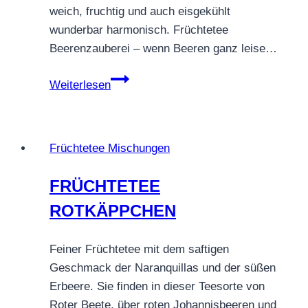
weich, fruchtig und auch eisgekühlt
wunderbar harmonisch. Früchtetee
Beerenzauberei – wenn Beeren ganz leise…
Früchtetee
Weiterlesen
Beerenzauberei
–
weich,
Früchtetee Mischungen
beerig
&
FRÜCHTETEE
voller
ROTKÄPPCHEN
Sommerfrüchte
Feiner Früchtetee mit dem saftigen
Geschmack der Naranquillas und der süßen
Erbeere. Sie finden in dieser Teesorte von
Roter Beete, über roten Johannisbeeren und