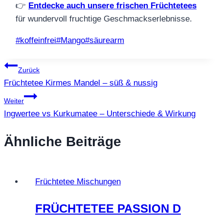
👉
Entdecke auch unsere frischen Früchtetees
für wundervoll fruchtige Geschmackserlebnisse.
Schlagworte:
#
koffeinfrei
#
Mango
#
säurearm
Beitragsnavigation
Zurück
Früchtetee Kirmes Mandel – süß & nussig
Weiter
Ingwertee vs Kurkumatee – Unterschiede & Wirkung
Ähnliche Beiträge
Früchtetee Mischungen
FRÜCHTETEE PASSION D