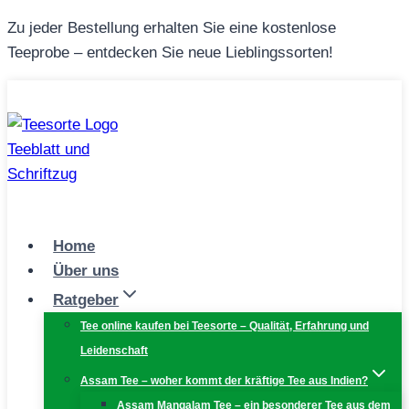
Zum
Zu jeder Bestellung erhalten Sie eine kostenlose
Inhalt
Teeprobe – entdecken Sie neue Lieblingssorten!
springen
Home
Über uns
Ratgeber
Tee online kaufen bei Teesorte – Qualität, Erfahrung und
Leidenschaft
Assam Tee – woher kommt der kräftige Tee aus Indien?
Assam Mangalam Tee – ein besonderer Tee aus dem