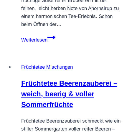
fruchtige Süße reifer Erdbeeren mit der
feinen, leicht herben Note von Ahornsirup zu
einem harmonischen Tee-Erlebnis. Schon
beim Öffnen der…
Früchtetee
Weiterlesen
Erdbeer
Ahorn
–
Früchtetee Mischungen
karamellig
gut
Früchtetee Beerenzauberei –
weich, beerig & voller
Sommerfrüchte
Früchtetee Beerenzauberei schmeckt wie ein
stiller Sommergarten voller reifer Beeren –