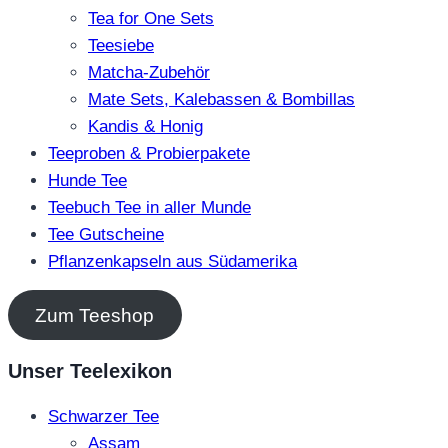
Tea for One Sets
Teesiebe
Matcha-Zubehör
Mate Sets, Kalebassen & Bombillas
Kandis & Honig
Teeproben & Probierpakete
Hunde Tee
Teebuch Tee in aller Munde
Tee Gutscheine
Pflanzenkapseln aus Südamerika
Zum Teeshop
Unser Teelexikon
Schwarzer Tee
Assam