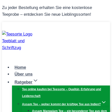
Zum
Zu jeder Bestellung erhalten Sie eine kostenlose
Inhalt
Teeprobe – entdecken Sie neue Lieblingssorten!
springen
Home
Über uns
Ratgeber
Tee online kaufen bei Teesorte – Qualität, Erfahrung und
Leidenschaft
Assam Tee – woher kommt der kräftige Tee aus Indien?
Assam Mangalam Tee – ein besonderer Tee aus dem