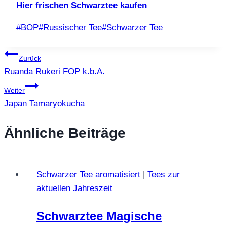
Hier frischen Schwarztee kaufen
Schlagworte:
#
BOP
#
Russischer Tee
#
Schwarzer Tee
Beitragsnavigation
Zurück
Ruanda Rukeri FOP k.b.A.
Weiter
Japan Tamaryokucha
Ähnliche Beiträge
Schwarzer Tee aromatisiert
|
Tees zur
aktuellen Jahreszeit
Schwarztee Magische