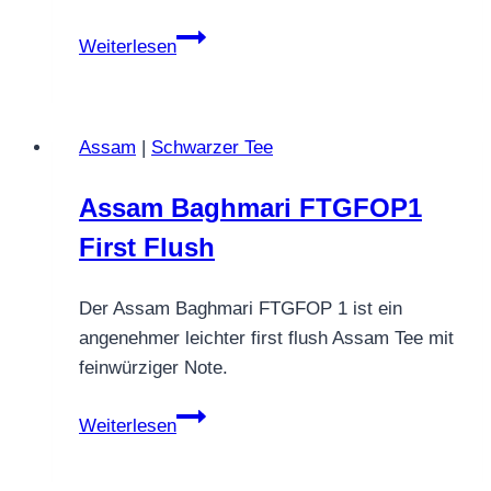
Darjeeling
Weiterlesen
second
flush
Blatt
Assam
|
Schwarzer Tee
Mischung
k.b.A
Assam Baghmari FTGFOP1
First Flush
Der Assam Baghmari FTGFOP 1 ist ein
angenehmer leichter first flush Assam Tee mit
feinwürziger Note.
Assam
Weiterlesen
Baghmari
FTGFOP1