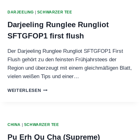
DARJEELING
|
SCHWARZER TEE
Darjeeling Runglee Rungliot
SFTGFOP1 first flush
Der Darjeeling Runglee Rungliot SFTGFOP1 First
Flush gehört zu den feinsten Frühjahrstees der
Region und überzeugt mit einem gleichmäßigen Blatt,
vielen weißen Tips und einer…
DARJEELING
WEITERLESEN
RUNGLEE
RUNGLIOT
SFTGFOP1
FIRST
FLUSH
CHINA
|
SCHWARZER TEE
Pu Erh Qu Cha (Supreme)