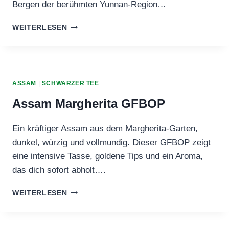
Bergen der berühmten Yunnan‑Region…
CHINA
WEITERLESEN
YUNNAN
DIANG
HONG
GOLDEN
RAIN
ASSAM
|
SCHWARZER TEE
Assam Margherita GFBOP
Ein kräftiger Assam aus dem Margherita‑Garten,
dunkel, würzig und vollmundig. Dieser GFBOP zeigt
eine intensive Tasse, goldene Tips und ein Aroma,
das dich sofort abholt….
ASSAM
WEITERLESEN
MARGHERITA
GFBOP