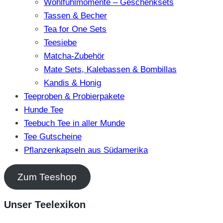
Wohlfühlmomente – Geschenksets
Tassen & Becher
Tea for One Sets
Teesiebe
Matcha-Zubehör
Mate Sets, Kalebassen & Bombillas
Kandis & Honig
Teeproben & Probierpakete
Hunde Tee
Teebuch Tee in aller Munde
Tee Gutscheine
Pflanzenkapseln aus Südamerika
Zum Teeshop
Unser Teelexikon