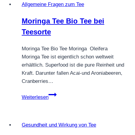
Allgemeine Fragen zum Tee
exotischer
Genuss
Moringa Tee Bio Tee bei
mit
Teesorte
Tradition
Moringa Tee Bio Tee Moringa Oleifera
Moringa Tee ist eigentlich schon weltweit
erhältlich. Superfood ist die pure Reinheit und
Kraft. Darunter fallen Acai-und Aroniabeeren,
Cranberries…
Moringa
Weiterlesen
Tee
Bio
Tee
Gesundheit und Wirkung von Tee
bei
Teesorte