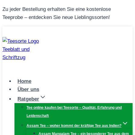
Zum
Zu jeder Bestellung erhalten Sie eine kostenlose
Inhalt
Teeprobe – entdecken Sie neue Lieblingssorten!
springen
Home
Über uns
Ratgeber
Tee online kaufen bei Teesorte – Qualität, Erfahrung und
Leidenschaft
Assam Tee – woher kommt der kräftige Tee aus Indien?
Assam Mangalam Tee – ein besonderer Tee aus dem