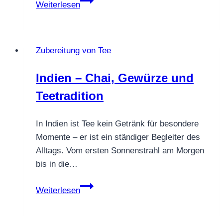
Weiterlesen
ist
Tee
kein
Zubereitung von Tee
Tee
und
Indien – Chai, Gewürze und
wann
Teetradition
ist
Tee
wirklich
In Indien ist Tee kein Getränk für besondere
Tee?
Momente – er ist ein ständiger Begleiter des
Alltags. Vom ersten Sonnenstrahl am Morgen
bis in die…
Indien
Weiterlesen
–
Chai,