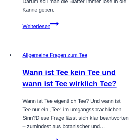
Darum soll man die Blätter immer lose in die
Kanne geben.
Teezubereitung
Weiterlesen
Oolong
Tee
–
Allgemeine Fragen zum Tee
so
gelingt
Wann ist Tee kein Tee und
dir
wann ist Tee wirklich Tee?
der
perfekte
Aufguss
Wann ist Tee eigentlich Tee? Und wann ist
Tee nur ein „Tee“ im umgangssprachlichen
Sinn?Diese Frage lässt sich klar beantworten
– zumindest aus botanischer und…
Wann