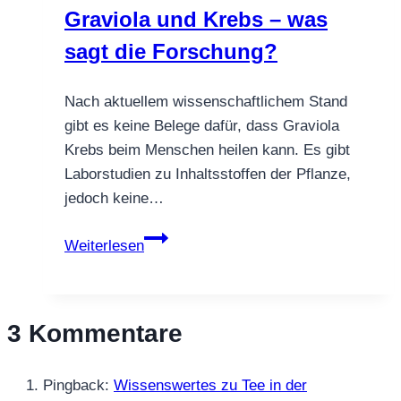
Graviola und Krebs – was
sagt die Forschung?
Nach aktuellem wissenschaftlichem Stand
gibt es keine Belege dafür, dass Graviola
Krebs beim Menschen heilen kann. Es gibt
Laborstudien zu Inhaltsstoffen der Pflanze,
jedoch keine…
Graviola
Weiterlesen
und
Krebs
–
3 Kommentare
was
sagt
die
Pingback:
Wissenswertes zu Tee in der