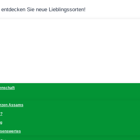
– entdecken Sie neue Lieblingssorten!
denschaft
erzen Assams
e?
ng
issenswertes