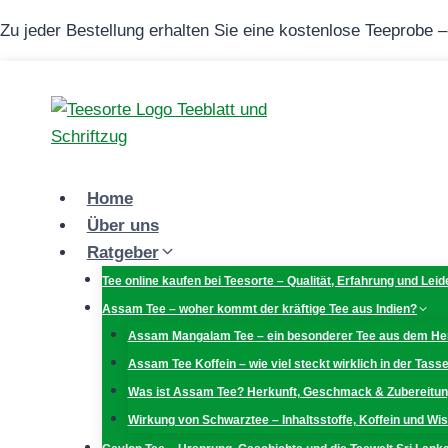
Zum
Zu jeder Bestellung erhalten Sie eine kostenlose Teeprobe 
Inhalt
springen
Home
Über uns
Ratgeber
Tee online kaufen bei Teesorte – Qualität, Erfahrung und Lei
Assam Tee – woher kommt der kräftige Tee aus Indien?
Assam Mangalam Tee – ein besonderer Tee aus dem H
Assam Tee Koffein – wie viel steckt wirklich in der Tass
Was ist Assam Tee? Herkunft, Geschmack & Zubereitu
Wirkung von Schwarztee – Inhaltsstoffe, Koffein und W