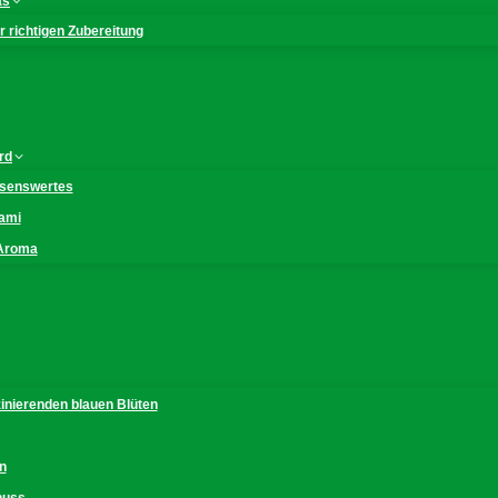
as
 richtigen Zubereitung
rd
issenswertes
mami
 Aroma
zinierenden blauen Blüten
n