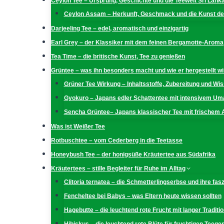
Ceylon Tee – Ursprung, Geschichte und die Teewelt Sri Lank
Ceylon Assam – Herkunft, Geschmack und die Kunst der
Darjeeling Tee – edel, aromatisch und einzigartig
Earl Grey – der Klassiker mit dem feinen Bergamotte-Aroma
Tea Time – die britische Kunst, Tee zu genießen
Grüntee – was ihn besonders macht und wie er hergestellt wi
Grüner Tee Wirkung – Inhaltsstoffe, Zubereitung und W
Gyokuro – Japans edler Schattentee mit intensivem U
Sencha Grüntee– Japans klassischer Tee mit frischem
Was ist Weißer Tee
Rotbuschtee – vom Cederberg in die Teetasse
Honeybush Tee – der honigsüße Kräutertee aus Südafrika
Kräutertees – stille Begleiter für Ruhe im Alltag
Clitoria ternatea – die Schmetterlingserbse und ihre fas
Fencheltee bei Babys – was Eltern heute wissen sollten
Hagebutte – die leuchtend rote Frucht mit langer Traditio