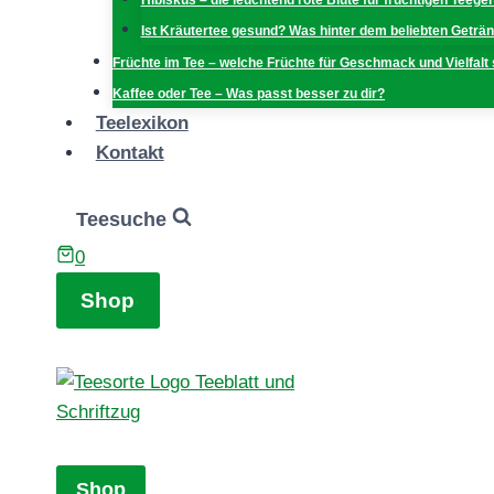
Hibiskus – die leuchtend rote Blüte für fruchtigen Teege
Ist Kräutertee gesund? Was hinter dem beliebten Geträn
Früchte im Tee – welche Früchte für Geschmack und Vielfalt
Kaffee oder Tee – Was passt besser zu dir?
Teelexikon
Kontakt
Teesuche
0
Shop
Shop