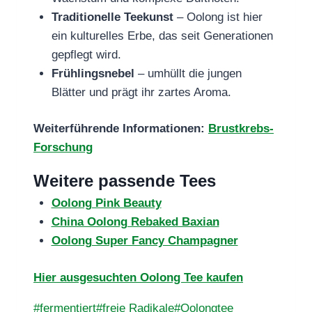
Traditionelle Teekunst
– Oolong ist hier
ein kulturelles Erbe, das seit Generationen
gepflegt wird.
Frühlingsnebel
– umhüllt die jungen
Blätter und prägt ihr zartes Aroma.
Weiterführende Informationen:
Brustkrebs-
Forschung
Weitere passende Tees
Oolong Pink Beauty
China Oolong Rebaked Baxian
Oolong Super Fancy Champagner
Hier ausgesuchten Oolong Tee kaufen
Schlagworte:
#
fermentiert
#
freie Radikale
#
Oolongtee