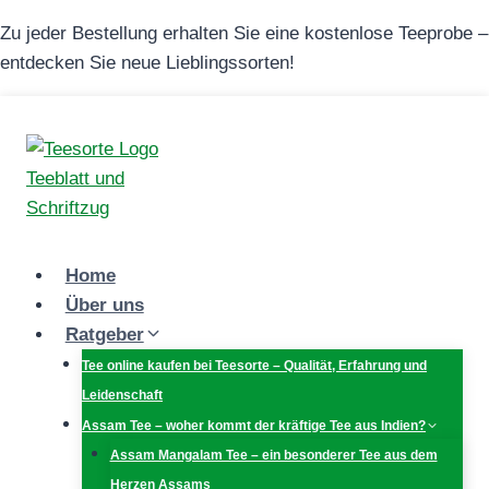
Zum
Zu jeder Bestellung erhalten Sie eine kostenlose Teeprobe –
Inhalt
entdecken Sie neue Lieblingssorten!
springen
Home
Über uns
Ratgeber
Tee online kaufen bei Teesorte – Qualität, Erfahrung und
Leidenschaft
Assam Tee – woher kommt der kräftige Tee aus Indien?
Assam Mangalam Tee – ein besonderer Tee aus dem
Herzen Assams