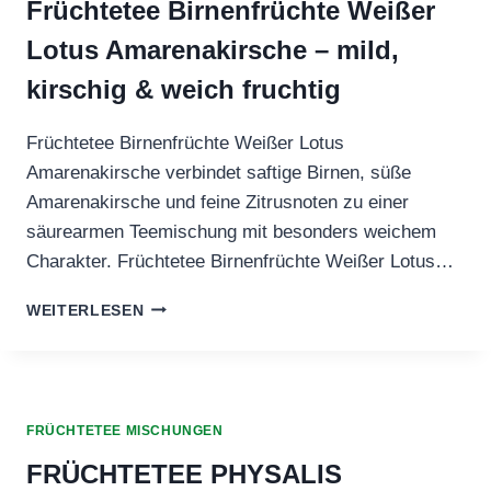
ANILLENOTE
Früchtetee Birnenfrüchte Weißer
Lotus Amarenakirsche – mild,
kirschig & weich fruchtig
Früchtetee Birnenfrüchte Weißer Lotus
Amarenakirsche verbindet saftige Birnen, süße
Amarenakirsche und feine Zitrusnoten zu einer
säurearmen Teemischung mit besonders weichem
Charakter. Früchtetee Birnenfrüchte Weißer Lotus…
FRÜCHTETEE
WEITERLESEN
BIRNENFRÜCHTE
WEISSER L
OTUS A
MARENAKIRSCHE –
M
FRÜCHTETEE MISCHUNGEN
ILD, K
IRSCHIG &
FRÜCHTETEE PHYSALIS
W