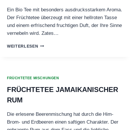
EICH F
Ein Bio Tee mit besonders ausdrucksstarkem Aroma.
RUCHTIG
Der Früchtetee überzeugt mit einer hellroten Tasse
und einem erfrischend fruchtigen Duft, der Ihre Sinne
vernebeln wird. Zates…
FRÜCHTETEE
WEITERLESEN
PHYSALIS
FRÜCHTETEE MISCHUNGEN
FRÜCHTETEE JAMAIKANISCHER
RUM
Die erlesene Beerenmischung hat durch die Him-
Brom- und Erdbeeren einen saftigen Charakter. Der
gebrannte Rum aus dem Fass und die liebliche