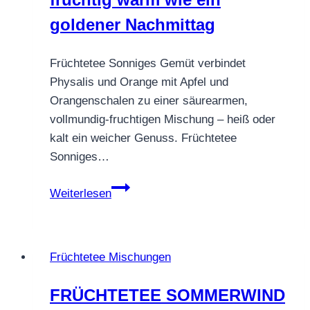
goldener Nachmittag
Früchtetee Sonniges Gemüt verbindet
Physalis und Orange mit Apfel und
Orangenschalen zu einer säurearmen,
vollmundig-fruchtigen Mischung – heiß oder
kalt ein weicher Genuss. Früchtetee
Sonniges…
Früchtetee
Weiterlesen
Sonniges
Gemüt
–
Früchtetee Mischungen
fruchtig
warm
FRÜCHTETEE SOMMERWIND
wie