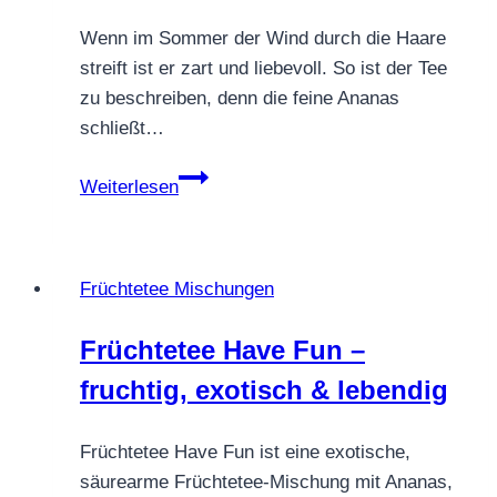
ein
Wenn im Sommer der Wind durch die Haare
goldener
streift ist er zart und liebevoll. So ist der Tee
Nachmittag
zu beschreiben, denn die feine Ananas
schließt…
FRÜCHTETEE
Weiterlesen
SOMMERWIND
Früchtetee Mischungen
Früchtetee Have Fun –
fruchtig, exotisch & lebendig
Früchtetee Have Fun ist eine exotische,
säurearme Früchtetee-Mischung mit Ananas,