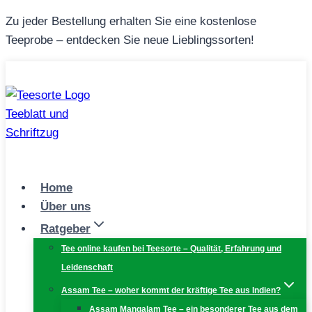
Zum
Zu jeder Bestellung erhalten Sie eine kostenlose
Inhalt
Teeprobe – entdecken Sie neue Lieblingssorten!
springen
Home
Über uns
Ratgeber
Tee online kaufen bei Teesorte – Qualität, Erfahrung und
Leidenschaft
Assam Tee – woher kommt der kräftige Tee aus Indien?
Assam Mangalam Tee – ein besonderer Tee aus dem