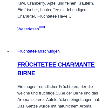
Kiwi, Cranberry, Apfel und feinen Kräutern.
Ein frischer, bunter Tee mit lebendigem
Charakter. Früchtetee Have…
Früchtetee
Weiterlesen
Have
Fun
–
Früchtetee Mischungen
fruchtig,
exotisch
FRÜCHTETEE CHARMANTE
&
BIRNE
lebendig
Ein magenfreundlicher Früchtetee, der die
weiche und fruchtige Süße der Birne und das
Aroma leckerer Apfelstücken eingefangen hat.
Das Ganze wurde mit natürlichem Aroma