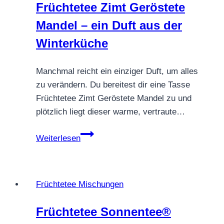
Früchtetee Zimt Geröstete
Mandel – ein Duft aus der
Winterküche
Manchmal reicht ein einziger Duft, um alles
zu verändern. Du bereitest dir eine Tasse
Früchtetee Zimt Geröstete Mandel zu und
plötzlich liegt dieser warme, vertraute…
Früchtetee
Weiterlesen
Zimt
Geröstete
Mandel
Früchtetee Mischungen
–
ein
Früchtetee Sonnentee®
Duft