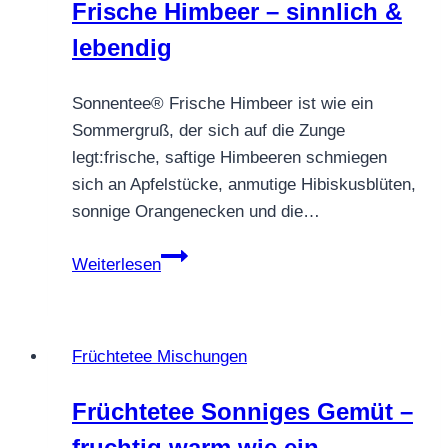
Frische Himbeer – sinnlich &
aus
der
lebendig
Winterküche
Sonnentee® Frische Himbeer ist wie ein
Sommergruß, der sich auf die Zunge
legt:frische, saftige Himbeeren schmiegen
sich an Apfelstücke, anmutige Hibiskusblüten,
sonnige Orangenecken und die…
Früchtetee
Weiterlesen
Sonnentee®
Frische
Himbeer
Früchtetee Mischungen
–
sinnlich
Früchtetee Sonniges Gemüt –
&
fruchtig warm wie ein
lebendig