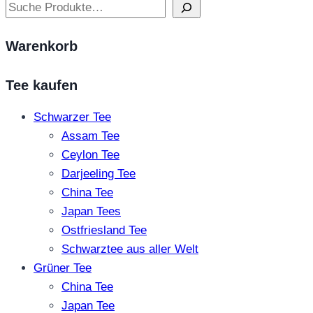
Suchen
Warenkorb
Tee kaufen
Schwarzer Tee
Assam Tee
Ceylon Tee
Darjeeling Tee
China Tee
Japan Tees
Ostfriesland Tee
Schwarztee aus aller Welt
Grüner Tee
China Tee
Japan Tee