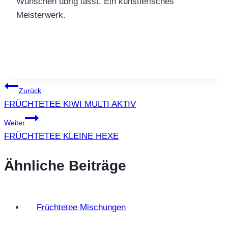
Wünschen übrig lässt. Ein künstlerisches
Meisterwerk.
Beitragsnavigation
Zurück
FRÜCHTETEE KIWI MULTI AKTIV
Weiter
FRÜCHTETEE KLEINE HEXE
Ähnliche Beiträge
Früchtetee Mischungen