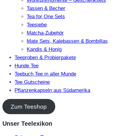
Wohlfühlmomente – Geschenksets
Tassen & Becher
Tea for One Sets
Teesiebe
Matcha-Zubehör
Mate Sets, Kalebassen & Bombillas
Kandis & Honig
Teeproben & Probierpakete
Hunde Tee
Teebuch Tee in aller Munde
Tee Gutscheine
Pflanzenkapseln aus Südamerika
Zum Teeshop
Unser Teelexikon