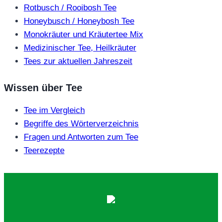
Rotbusch / Rooibosh Tee
Honeybusch / Honeybosh Tee
Monokräuter und Kräutertee Mix
Medizinischer Tee, Heilkräuter
Tees zur aktuellen Jahreszeit
Wissen über Tee
Tee im Vergleich
Begriffe des Wörterverzeichnis
Fragen und Antworten zum Tee
Teerezepte