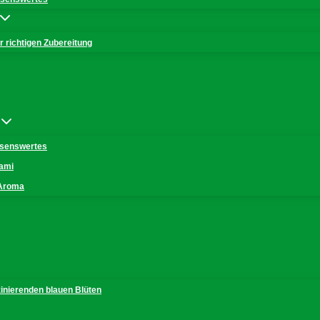
 richtigen Zubereitung
issenswertes
mami
 Aroma
zinierenden blauen Blüten