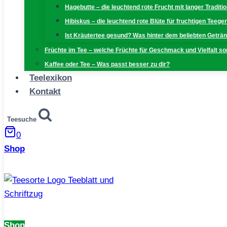
Hagebutte – die leuchtend rote Frucht mit langer Traditi
Hibiskus – die leuchtend rote Blüte für fruchtigen Teeg
Ist Kräutertee gesund? Was hinter dem beliebten Geträn
Früchte im Tee – welche Früchte für Geschmack und Vielfalt s
Kaffee oder Tee – Was passt besser zu dir?
Teelexikon
Kontakt
Teesuche
0
Shop
Shop