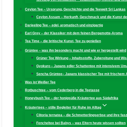
Ceylon Tee – Ursprung, Geschichte und die Teewelt Sri Lankas
Ceylon Assam – Herkunft, Geschmack und die Kunst der
Darjeeling Tee – edel, aromatisch und einzigartig
Earl Grey – der Klassiker mit dem feinen Bergamotte-Aroma
Tea Time – die britische Kunst, Tee zu genießen
Grüntee – was ihn besonders macht und wie er hergestellt wird
Grüner Tee Wirkung – Inhaltsstoffe, Zubereitung und W
Gyokuro – Japans edler Schattentee mit intensivem U
Sencha Grüntee– Japans klassischer Tee mit frischem
Was ist Weißer Tee
Rotbuschtee – vom Cederberg in die Teetasse
Honeybush Tee – der honigsüße Kräutertee aus Südafrika
Kräutertees – stille Begleiter für Ruhe im Alltag
Clitoria ternatea – die Schmetterlingserbse und ihre fas
Fencheltee bei Babys – was Eltern heute wissen sollten