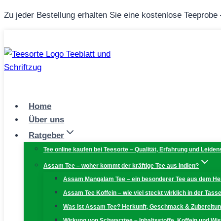
Zum
Zu jeder Bestellung erhalten Sie eine kostenlose Teeprobe
Inhalt
springen
Home
Über uns
Ratgeber
Tee online kaufen bei Teesorte – Qualität, Erfahrung und Leiden
Assam Tee – woher kommt der kräftige Tee aus Indien?
Assam Mangalam Tee – ein besonderer Tee aus dem H
Assam Tee Koffein – wie viel steckt wirklich in der Tass
Was ist Assam Tee? Herkunft, Geschmack & Zubereitu
Wirkung von Schwarztee – Inhaltsstoffe, Koffein und W