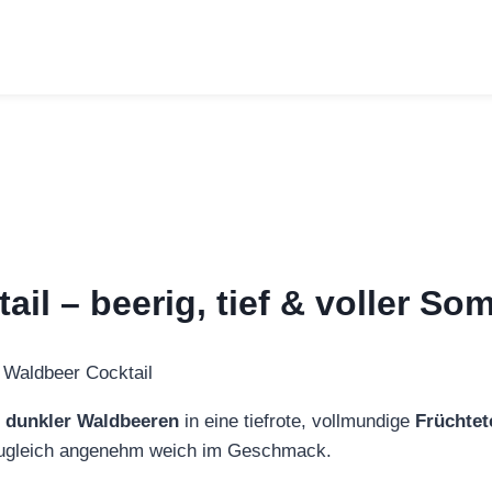
il – beerig, tief & voller S
k
dunkler Waldbeeren
in eine tiefrote, vollmundige
Früchte
d zugleich angenehm weich im Geschmack.