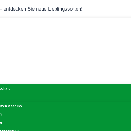
 – entdecken Sie neue Lieblingssorten!
schaft
erzen Assams
e?
ng
issenswertes