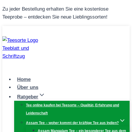
Zum
Zu jeder Bestellung erhalten Sie eine kostenlose
Inhalt
Teeprobe – entdecken Sie neue Lieblingssorten!
springen
Home
Über uns
Ratgeber
Tee online kaufen bei Teesorte – Qualität, Erfahrung und
Leidenschaft
Assam Tee – woher kommt der kräftige Tee aus Indien?
Assam Mangalam Tee – ein besonderer Tee aus dem