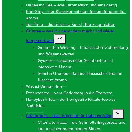
Darjeeling Tee – edel, aromatisch und einzigartig
Earl Grey – der Klassiker mit dem feinen Bergamotte-
Aroma
Tea Time – die britische Kunst, Tee zu genießen
Grüntee – was ihn besonders macht und wie er
Untermenü
hergestellt wird
umschalten
Grüner Tee Wirkung – Inhaltsstoffe, Zubereitung
und Wissenswertes
Gyokuro – Japans edler Schattentee mit
intensivem Umami
Sencha Grüntee– Japans klassischer Tee mit
frischem Aroma
Was ist Weißer Tee
Rotbuschtee – vom Cederberg in die Teetasse
Honeybush Tee – der honigsüße Kräutertee aus
Südafrika
Unterme
Kräutertees – stille Begleiter für Ruhe im Alltag
umschalt
Clitoria ternatea – die Schmetterlingserbse und
ihre faszinierenden blauen Blüten