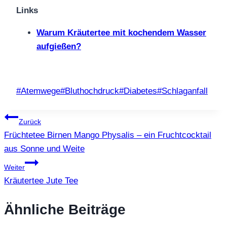
Links
Warum Kräutertee mit kochendem Wasser
aufgießen?
Schlagworte:
#
Atemwege
#
Bluthochdruck
#
Diabetes
#
Schlaganfall
Beitragsnavigation
Zurück
Früchtetee Birnen Mango Physalis – ein Fruchtcocktail
aus Sonne und Weite
Weiter
Kräutertee Jute Tee
Ähnliche Beiträge