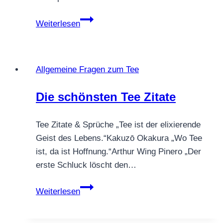
Was
Weiterlesen
ist
Ayurveda?
–
Allgemeine Fragen zum Tee
Ayurvedischer
Tee
Die schönsten Tee Zitate
erklärt
Tee Zitate & Sprüche „Tee ist der elixierende
Geist des Lebens.“Kakuzō Okakura „Wo Tee
ist, da ist Hoffnung.“Arthur Wing Pinero „Der
erste Schluck löscht den…
Die
Weiterlesen
schönsten
Tee