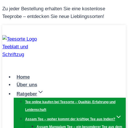
Zum
Zu jeder Bestellung erhalten Sie eine kostenlose
Inhalt
Teeprobe – entdecken Sie neue Lieblingssorten!
springen
Home
Über uns
Ratgeber
Tee online kaufen bei Teesorte – Qualität, Erfahrung und
Leidenschaft
Assam Tee – woher kommt der kräftige Tee aus Indien?
Assam Mangalam Tee – ein besonderer Tee aus dem