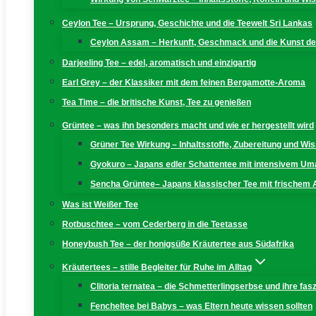
Ceylon Tee – Ursprung, Geschichte und die Teewelt Sri Lankas
Ceylon Assam – Herkunft, Geschmack und die Kunst der
Darjeeling Tee – edel, aromatisch und einzigartig
Earl Grey – der Klassiker mit dem feinen Bergamotte-Aroma
Tea Time – die britische Kunst, Tee zu genießen
Grüntee – was ihn besonders macht und wie er hergestellt wird
Grüner Tee Wirkung – Inhaltsstoffe, Zubereitung und W
Gyokuro – Japans edler Schattentee mit intensivem U
Sencha Grüntee– Japans klassischer Tee mit frischem
Was ist Weißer Tee
Rotbuschtee – vom Cederberg in die Teetasse
Honeybush Tee – der honigsüße Kräutertee aus Südafrika
Kräutertees – stille Begleiter für Ruhe im Alltag
Clitoria ternatea – die Schmetterlingserbse und ihre fas
Fencheltee bei Babys – was Eltern heute wissen sollten