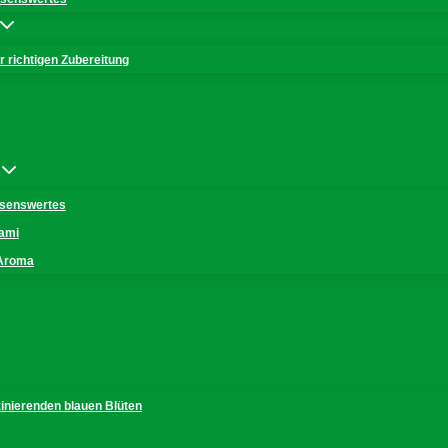
 richtigen Zubereitung
issenswertes
mami
 Aroma
zinierenden blauen Blüten