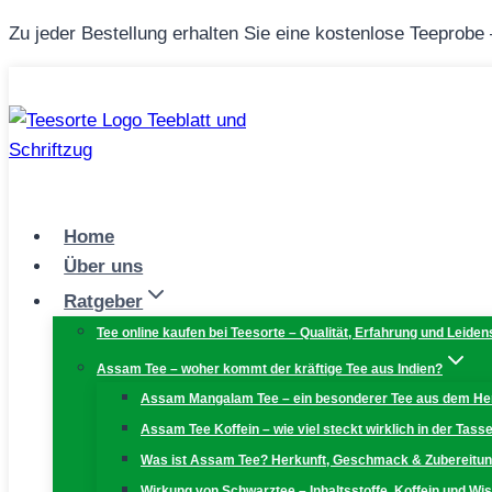
Zum
Zu jeder Bestellung erhalten Sie eine kostenlose Teeprobe
Inhalt
springen
Home
Über uns
Ratgeber
Tee online kaufen bei Teesorte – Qualität, Erfahrung und Leiden
Assam Tee – woher kommt der kräftige Tee aus Indien?
Assam Mangalam Tee – ein besonderer Tee aus dem H
Assam Tee Koffein – wie viel steckt wirklich in der Tass
Was ist Assam Tee? Herkunft, Geschmack & Zubereitu
Wirkung von Schwarztee – Inhaltsstoffe, Koffein und W