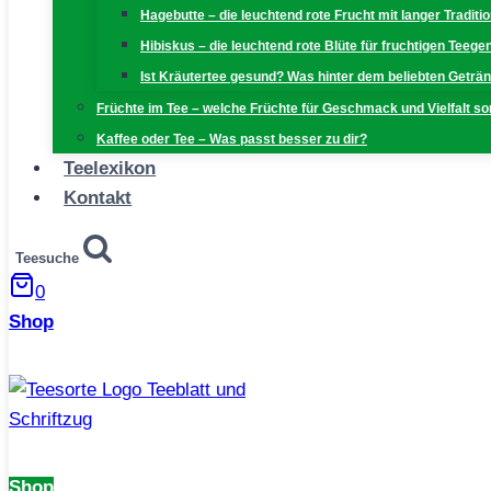
Hagebutte – die leuchtend rote Frucht mit langer Traditi
Hibiskus – die leuchtend rote Blüte für fruchtigen Teeg
Ist Kräutertee gesund? Was hinter dem beliebten Geträn
Früchte im Tee – welche Früchte für Geschmack und Vielfalt s
Kaffee oder Tee – Was passt besser zu dir?
Teelexikon
Kontakt
Teesuche
0
Shop
Shop