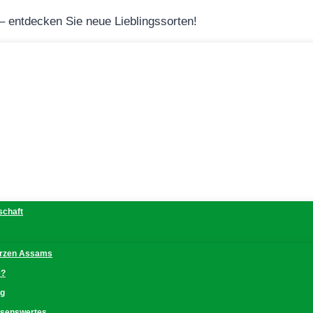
 – entdecken Sie neue Lieblingssorten!
schaft
erzen Assams
e?
ng
issenswertes