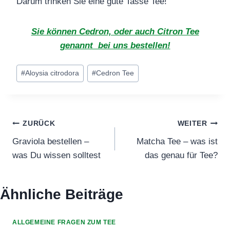
Darum trinken Sie eine gute Tasse Tee!
Sie können Cedron, oder auch Citron Tee
genannt bei uns bestellen!
Schlagworte:
#
Aloysia citrodora
#
Cedron Tee
Beitragsnavigation
ZURÜCK
WEITER
Graviola bestellen –
Matcha Tee – was ist
was Du wissen solltest
das genau für Tee?
Ähnliche Beiträge
ALLGEMEINE FRAGEN ZUM TEE