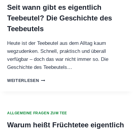
Seit wann gibt es eigentlich
Teebeutel? Die Geschichte des
Teebeutels
Heute ist der Teebeutel aus dem Alltag kaum
wegzudenken. Schnell, praktisch und überall
verfügbar – doch das war nicht immer so. Die
Geschichte des Teebeutels…
SEIT
WEITERLESEN
WANN
GIBT
ES
EIGENTLICH
TEEBEUTEL?
ALLGEMEINE FRAGEN ZUM TEE
DIE
GESCHICHTE
Warum heißt Früchtetee eigentlich
DES