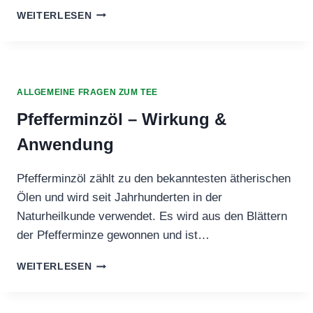
BÜCHER
WEITERLESEN
ÜBER
TEE
–
WISSEN,
GESCHICHTE
ALLGEMEINE FRAGEN ZUM TEE
UND
GENUSS
Pfefferminzöl – Wirkung &
Anwendung
Pfefferminzöl zählt zu den bekanntesten ätherischen
Ölen und wird seit Jahrhunderten in der
Naturheilkunde verwendet. Es wird aus den Blättern
der Pfefferminze gewonnen und ist…
PFEFFERMINZÖL
WEITERLESEN
–
WIRKUNG
&