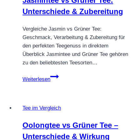
Jasmintee vs Grüner Tee:
Geschmack
Unterschiede & Zubereitung
vergleichen
Vergleiche Jasmin vs Grüner Tee:
Geschmack, Verarbeitung & Zubereitung für
den perfekten Teegenuss in direktem
Überblick Jasmintee und Grüner Tee gehören
zu den beliebtesten Teesorten…
Jasmintee
Weiterlesen
vs
Grüner
Tee:
Tee im Vergleich
Unterschiede
&
Oolongtee vs Grüner Tee –
Zubereitung
Unterschiede & Wirkung