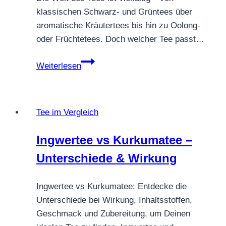
klassischen Schwarz- und Grüntees über
aromatische Kräutertees bis hin zu Oolong-
oder Früchtetees. Doch welcher Tee passt…
Tee
Weiterlesen
im
Vergleich
–
Tee im Vergleich
Welcher
Tee
Ingwertee vs Kurkumatee –
passt
Unterschiede & Wirkung
zu
Dir?
Ingwertee vs Kurkumatee: Entdecke die
Unterschiede bei Wirkung, Inhaltsstoffen,
Geschmack und Zubereitung, um Deinen