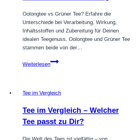
Oolongtee vs Grüner Tee? Erfahre die
Unterschiede bei Verarbeitung, Wirkung,
Inhaltsstoffen und Zubereitung für Deinen
idealen Teegenuss. Oolongtee und Grüner Tee
stammen beide von der…
Oolongtee
Weiterlesen
vs
Grüner
Tee
Tee im Vergleich
–
Unterschiede
Tee im Vergleich – Welcher
&
Tee passt zu Dir?
Wirkung
Die Welt des Tees ist vielfältig – von