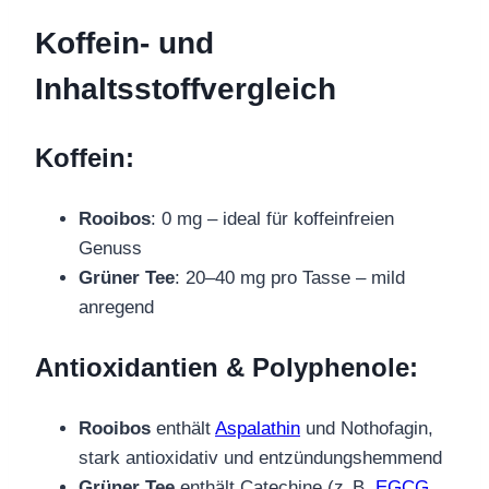
Koffein- und
Inhaltsstoffvergleich
Koffein:
Rooibos
: 0 mg – ideal für koffeinfreien
Genuss
Grüner Tee
: 20–40 mg pro Tasse – mild
anregend
Antioxidantien & Polyphenole:
Rooibos
enthält
Aspalathin
und Nothofagin,
stark antioxidativ und entzündungshemmend
Grüner Tee
enthält Catechine (z. B.
EGCG