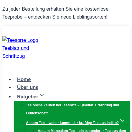
Zum
Zu jeder Bestellung erhalten Sie eine kostenlose
Inhalt
Teeprobe – entdecken Sie neue Lieblingssorten!
springen
Home
Über uns
Ratgeber
Tee online kaufen bei Teesorte – Qualität, Erfahrung und
Leidenschaft
Assam Tee – woher kommt der kräftige Tee aus Indien?
Assam Mangalam Tee – ein besonderer Tee aus dem