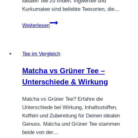
idealen Tee zu finden. Ingwertee und
Kurkumatee sind beliebte Teesorten, die…
Ingwertee
Weiterlesen
vs
Kurkumatee
–
Tee im Vergleich
Unterschiede
&
Matcha vs Grüner Tee –
Wirkung
Unterschiede & Wirkung
Matcha vs Grüner Tee? Erfahre die
Unterschiede bei Wirkung, Inhaltsstoffen,
Koffein und Zubereitung für Deinen idealen
Genuss. Matcha und Grüner Tee stammen
beide von der…