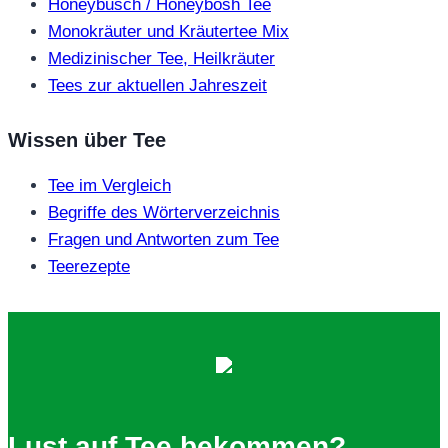
Honeybusch / Honeybosh Tee
Monokräuter und Kräutertee Mix
Medizinischer Tee, Heilkräuter
Tees zur aktuellen Jahreszeit
Wissen über Tee
Tee im Vergleich
Begriffe des Wörterverzeichnis
Fragen und Antworten zum Tee
Teerezepte
Lust auf Tee bekommen?