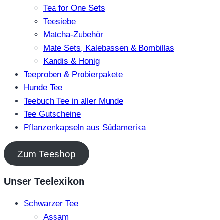
Tea for One Sets
Teesiebe
Matcha-Zubehör
Mate Sets, Kalebassen & Bombillas
Kandis & Honig
Teeproben & Probierpakete
Hunde Tee
Teebuch Tee in aller Munde
Tee Gutscheine
Pflanzenkapseln aus Südamerika
Zum Teeshop
Unser Teelexikon
Schwarzer Tee
Assam