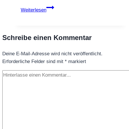
Matcha
Weiterlesen
vs
Grüner
Tee
Schreibe einen Kommentar
–
Unterschiede
Deine E-Mail-Adresse wird nicht veröffentlicht.
&
Erforderliche Felder sind mit
Wirkung
*
markiert