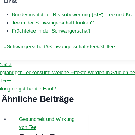
Links
Bundesinstitut für Risikobewertung (BfR): Tee und Krä
Tee in der Schwangerschaft trinken?
Früchtetee in der Schwangerschaft
Schlagworte:
#
Schwangerschaft
#
Schwangerschaftstee
#
Stilltee
eitragsnavigation
Zurück
ngjähriger Teekonsum: Welche Effekte werden in Studien b
iter
longtee gut für die Haut?
Ähnliche Beiträge
Gesundheit und Wirkung
von Tee