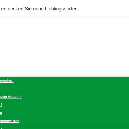
– entdecken Sie neue Lieblingssorten!
denschaft
erzen Assams
e?
ng
issenswertes