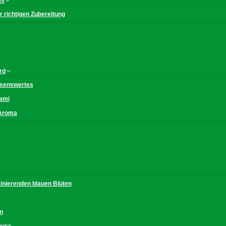
as
 richtigen Zubereitung
rd
issenswertes
mami
 Aroma
zinierenden blauen Blüten
n