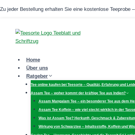
Zum
Zu jeder Bestellung erhalten Sie eine kostenlose Teeprobe 
Inhalt
springen
Home
Über uns
Ratgeber
Tee online kaufen bei Teesorte – Qualität, Erfahrung und Lei
Assam Tee – woher kommt der kräftige Tee aus Indien?
Assam Mangalam Tee – ein besonderer Tee aus dem H
Assam Tee Koffein – wie viel steckt wirklich in der Tass
Was ist Assam Tee? Herkunft, Geschmack & Zubereitu
Wirkung von Schwarztee – Inhaltsstoffe, Koffein und W