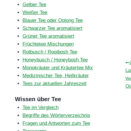
Gelber Tee
Weißer Tee
Blauer Tee oder Oolong Tee
Schwarzer Tee aromatisiert
Grüner Tee aromatisiert
Früchtetee Mischungen
Rotbusch / Rooibosh Tee
Honeybusch / Honeybosh Tee
B
Monokräuter und Kräutertee Mix
La
Medizinischer Tee, Heilkräuter
We
Tees zur aktuellen Jahreszeit
Oo
Wissen über Tee
Tee im Vergleich
Begriffe des Wörterverzeichnis
Fragen und Antworten zum Tee