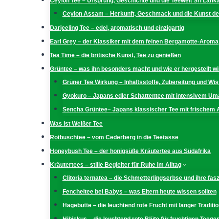
Ceylon Tee – Ursprung, Geschichte und die Teewelt Sri Lank
Ceylon Assam – Herkunft, Geschmack und die Kunst der
Darjeeling Tee – edel, aromatisch und einzigartig
Earl Grey – der Klassiker mit dem feinen Bergamotte-Aroma
Tea Time – die britische Kunst, Tee zu genießen
Grüntee – was ihn besonders macht und wie er hergestellt wi
Grüner Tee Wirkung – Inhaltsstoffe, Zubereitung und W
Gyokuro – Japans edler Schattentee mit intensivem U
Sencha Grüntee– Japans klassischer Tee mit frischem
Was ist Weißer Tee
Rotbuschtee – vom Cederberg in die Teetasse
Honeybush Tee – der honigsüße Kräutertee aus Südafrika
Kräutertees – stille Begleiter für Ruhe im Alltag
Clitoria ternatea – die Schmetterlingserbse und ihre fas
Fencheltee bei Babys – was Eltern heute wissen sollten
Hagebutte – die leuchtend rote Frucht mit langer Traditio