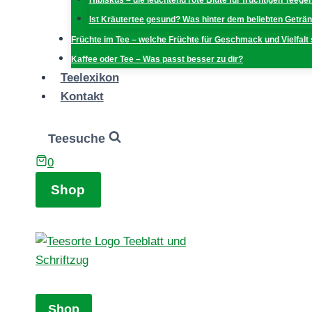
Hibiskus – die leuchtend rote Blüte für fruchtigen Teege
Ist Kräutertee gesund? Was hinter dem beliebten Geträn
Früchte im Tee – welche Früchte für Geschmack und Vielfalt
Kaffee oder Tee – Was passt besser zu dir?
Teelexikon
Kontakt
Teesuche
0
Shop
Shop