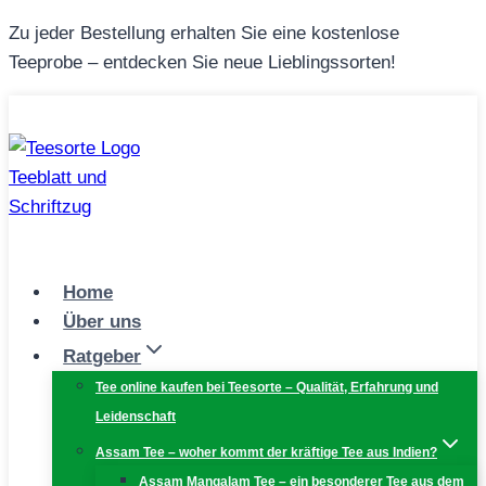
Zum
Zu jeder Bestellung erhalten Sie eine kostenlose
Inhalt
Teeprobe – entdecken Sie neue Lieblingssorten!
springen
Home
Über uns
Ratgeber
Tee online kaufen bei Teesorte – Qualität, Erfahrung und
Leidenschaft
Assam Tee – woher kommt der kräftige Tee aus Indien?
Assam Mangalam Tee – ein besonderer Tee aus dem