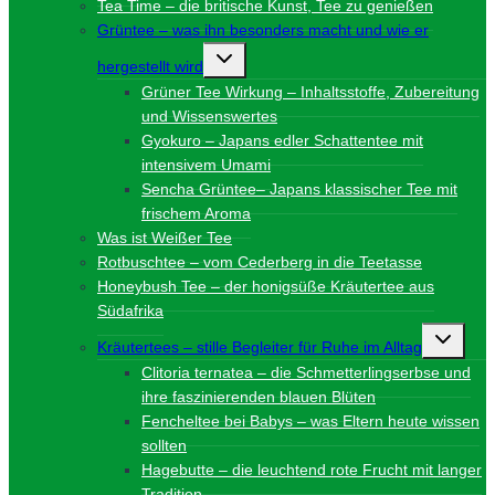
Tea Time – die britische Kunst, Tee zu genießen
Grüntee – was ihn besonders macht und wie er
Untermenü
hergestellt wird
umschalten
Grüner Tee Wirkung – Inhaltsstoffe, Zubereitung
und Wissenswertes
Gyokuro – Japans edler Schattentee mit
intensivem Umami
Sencha Grüntee– Japans klassischer Tee mit
frischem Aroma
Was ist Weißer Tee
Rotbuschtee – vom Cederberg in die Teetasse
Honeybush Tee – der honigsüße Kräutertee aus
Südafrika
Unterme
Kräutertees – stille Begleiter für Ruhe im Alltag
umschalt
Clitoria ternatea – die Schmetterlingserbse und
ihre faszinierenden blauen Blüten
Fencheltee bei Babys – was Eltern heute wissen
sollten
Hagebutte – die leuchtend rote Frucht mit langer
Tradition