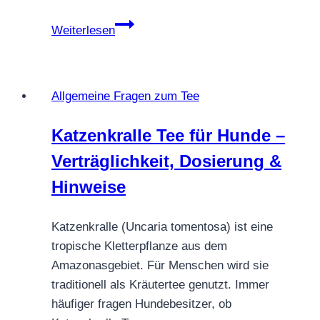
Was
Weiterlesen
macht
die
Qualität
Allgemeine Fragen zum Tee
von
Tee
Katzenkralle Tee für Hunde –
aus?
Verträglichkeit, Dosierung &
Hinweise
Katzenkralle (Uncaria tomentosa) ist eine
tropische Kletterpflanze aus dem
Amazonasgebiet. Für Menschen wird sie
traditionell als Kräutertee genutzt. Immer
häufiger fragen Hundebesitzer, ob