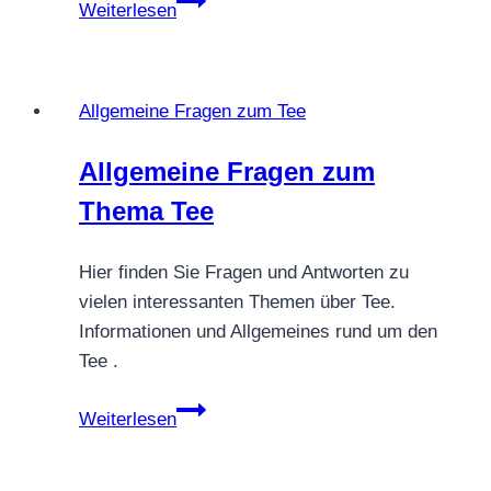
Weiterlesen
bei
Tee
–
Allgemeine Fragen zum Tee
was
ist
Allgemeine Fragen zum
das?
Thema Tee
Hier finden Sie Fragen und Antworten zu
vielen interessanten Themen über Tee.
Informationen und Allgemeines rund um den
Tee .
Allgemeine
Weiterlesen
Fragen
zum