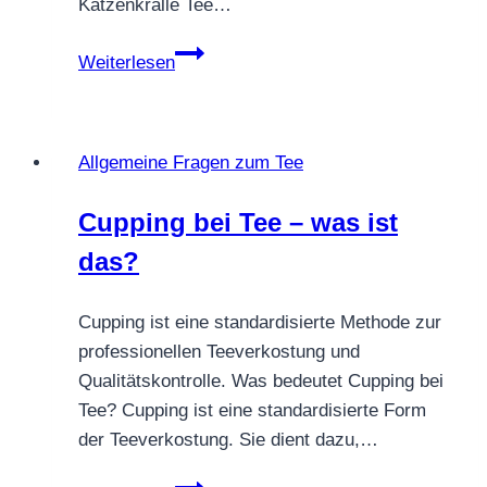
Katzenkralle Tee…
Katzenkralle
Weiterlesen
Tee
für
Hunde
Allgemeine Fragen zum Tee
–
Verträglichkeit,
Cupping bei Tee – was ist
Dosierung
das?
&
Hinweise
Cupping ist eine standardisierte Methode zur
professionellen Teeverkostung und
Qualitätskontrolle. Was bedeutet Cupping bei
Tee? Cupping ist eine standardisierte Form
der Teeverkostung. Sie dient dazu,…
Cupping